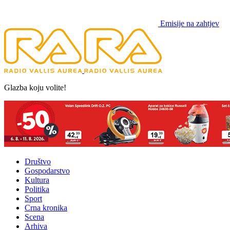
Emisije na zahtjev
Glazba koju volite!
Društvo
Gospodarstvo
Kultura
Politika
Sport
Crna kronika
Scena
Arhiva