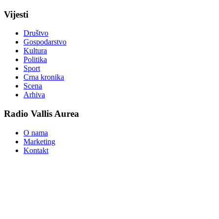
Vijesti
Društvo
Gospodarstvo
Kultura
Politika
Sport
Crna kronika
Scena
Arhiva
Radio Vallis Aurea
O nama
Marketing
Kontakt