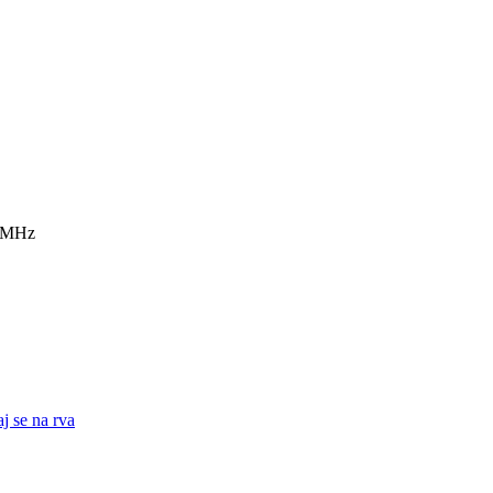
7 MHz
j se na rva