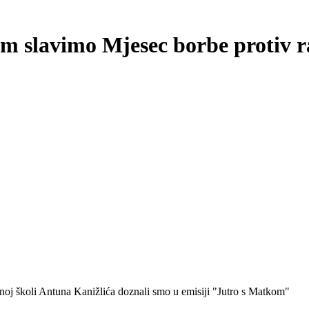
m slavimo Mjesec borbe protiv r
oj školi Antuna Kanižlića doznali smo u emisiji "Jutro s Matkom"