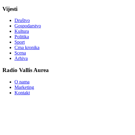
Vijesti
Društvo
Gospodarstvo
Kultura
Politika
Sport
Crna kronika
Scena
Arhiva
Radio Vallis Aurea
O nama
Marketing
Kontakt