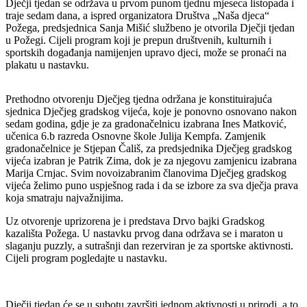
Dječji tjedan se održava u prvom punom tjednu mjeseca listopada i
traje sedam dana, a ispred organizatora Društva „Naša djeca“
Požega, predsjednica Sanja Mišić službeno je otvorila Dječji tjedan
u Požegi. Cijeli program koji je prepun društvenih, kulturnih i
sportskih događanja namijenjen upravo djeci, može se pronaći na
plakatu u nastavku.
Prethodno otvorenju Dječjeg tjedna održana je konstituirajuća
sjednica Dječjeg gradskog vijeća, koje je ponovno osnovano nakon
sedam godina, gdje je za gradonačelnicu izabrana Ines Matković,
učenica 6.b razreda Osnovne škole Julija Kempfa. Zamjenik
gradonačelnice je Stjepan Čališ, za predsjednika Dječjeg gradskog
vijeća izabran je Patrik Zima, dok je za njegovu zamjenicu izabrana
Marija Crnjac. Svim novoizabranim članovima Dječjeg gradskog
vijeća želimo puno uspješnog rada i da se izbore za sva dječja prava
koja smatraju najvažnijima.
Uz otvorenje uprizorena je i predstava Drvo bajki Gradskog
kazališta Požega. U nastavku prvog dana održava se i maraton u
slaganju puzzly, a sutrašnji dan rezerviran je za sportske aktivnosti.
Cijeli program pogledajte u nastavku.
Dječji tjedan će se u subotu završiti jednom aktivnosti u prirodi, a to