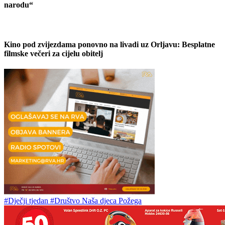
narodu“
Kino pod zvijezdama ponovno na livadi uz Orljavu: Besplatne
filmske večeri za cijelu obitelj
#Dječji tjedan
#Društvo Naša djeca Požega