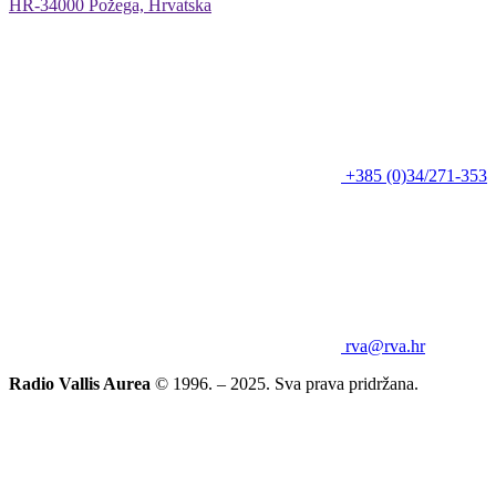
HR-34000 Požega, Hrvatska
+385 (0)34/271-353
rva@rva.hr
Radio Vallis Aurea
© 1996. – 2025. Sva prava pridržana.