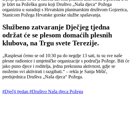
je Izlet na Požešku goru koji Društvo „Naša djeca“ Požega
organizira u suradnji s Hrvatskim planinarskim društvom Gojzerica,
Stanicom Požega Hrvatske gorske službe spašavanja.
Službeno zatvaranje Dječjeg tjedna
održat će se plesom domaćih plesnih
klubova, na Trgu svete Terezije.
„Rasplesat ćemo se od 10:30 pa do negdje 13 sati, tu su sve naše
plesne radionice i umjetničke organizacije s područja Požege. Biti će
jako puno djece i roditelja, jedna prekrasna aktivnost, gdje se
možemo svi aktivirati i razgibati.“ – rekla je Sanja Mišić,
predsjednica Društva „Naša djeca“ Požega.
#Dječji tjedan
#Društvo Naša djeca Požega