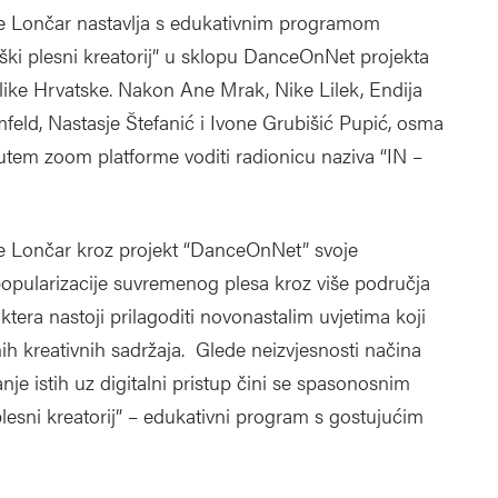
ane Lončar nastavlja s edukativnim programom
ški plesni kreatorij” u sklopu DanceOnNet projekta
like Hrvatske. Nakon Ane Mrak, Nike Lilek, Endija
feld, Nastasje Štefanić i Ivone Grubišić Pupić, osma
utem zoom platforme voditi radionicu naziva “IN –
ane Lončar kroz projekt “DanceOnNet” svoje
opularizacije suvremenog plesa kroz više područja
tera nastoji prilagoditi novonastalim uvjetima koji
nih kreativnih sadržaja. Glede neizvjesnosti načina
nje istih uz digitalni pristup čini se spasonosnim
plesni kreatorij” – edukativni program s gostujućim