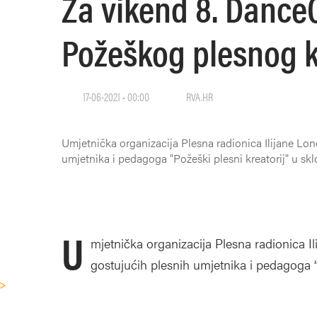
Za vikend 8. Dance
Požeškog plesnog k
17-06-2021 • 00:00
RVA.HR
Umjetnička organizacija Plesna radionica Ilijane Lo
umjetnika i pedagoga "Požeški plesni kreatorij" u 
U
mjetnička organizacija Plesna radionica 
gostujućih plesnih umjetnika i pedagoga “
">