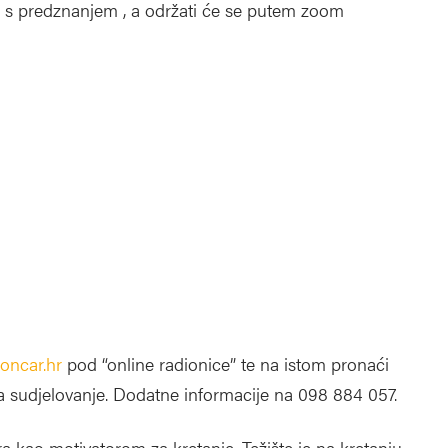
 s predznanjem , a održati će se putem zoom
loncar.hr
pod “online radionice” te na istom pronaći
a sudjelovanje. Dodatne informacije na 098 884 057.
 kao motivatorom za kretanje. Težište je na kretanju