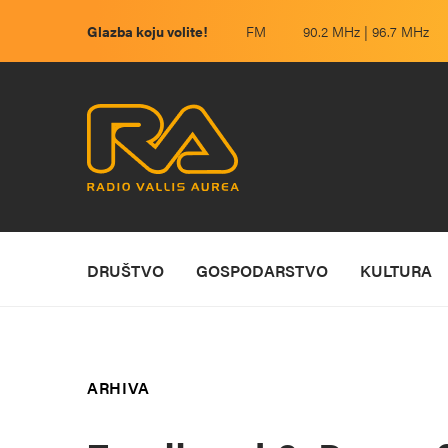
Glazba koju volite!
FM
90.2 MHz | 96.7 MHz
DRUŠTVO
GOSPODARSTVO
KULTURA
ARHIVA