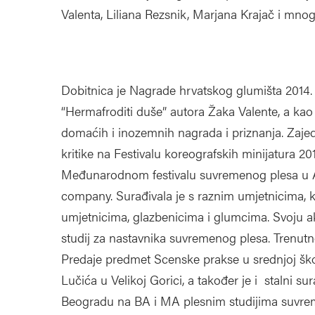
Valenta, Liliana Rezsnik, Marjana Krajač i mnogi
Dobitnica je Nagrade hrvatskog glumišta 2014. 
“Hermafroditi duše” autora Žaka Valente, a kao 
domaćih i inozemnih nagrada i priznanja. Zaj
kritike na Festivalu koreografskih minijatura 20
Međunarodnom festivalu suvremenog plesa u Al
company. Surađivala je s raznim umjetnicima, ka
umjetnicima, glazbenicima i glumcima. Svoju a
studij za nastavnika suvremenog plesa. Trenut
Predaje predmet Scenske prakse u srednjoj škol
Lučića u Velikoj Gorici, a također je i stalni s
Beogradu na BA i MA plesnim studijima suvreme