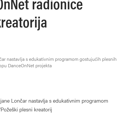
OnNet radionice
reatorija
nčar nastavlja s edukativnim programom gostujućih plesnih
sklopu DanceOnNet projekta
Ilijane Lončar nastavlja s edukativnim programom
Požeški plesni kreatorij