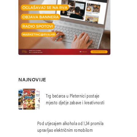
NAJNOVIJE
Trg bećarca u Pleternici postaje
mjesto dječje zabave i kreativnosti
Pod utjecajem alkohola od 1,34 promila
upravljao električnim romobilom