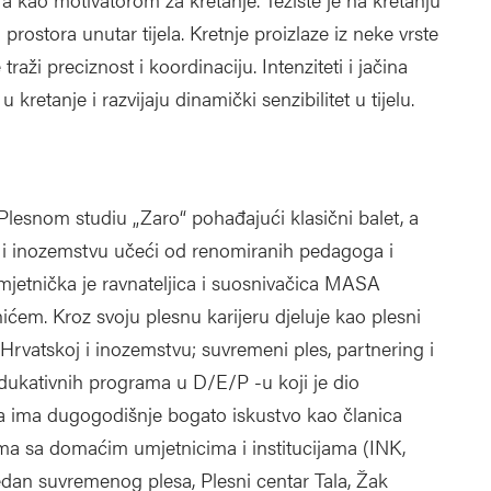
 i prostora unutar tijela. Kretnje proizlaze iz neke vrste
raži preciznost i koordinaciju. Intenziteti i jačina
 kretanje i razvijaju dinamički senzibilitet u tijelu.
Plesnom studiu „Zaro“ pohađajući klasični balet, a
oj i inozemstvu učeći od renomiranih pedagoga i
jetnička je ravnateljica i suosnivačica MASA
 Kroz svoju plesnu karijeru djeluje kao plesni
Hrvatskoj i inozemstvu; suvremeni ples, partnering i
 edukativnih programa u D/E/P -u koji je dio
a ima dugogodišnje bogato iskustvo kao članica
a sa domaćim umjetnicima i institucijama (INK,
jedan suvremenog plesa, Plesni centar Tala, Žak