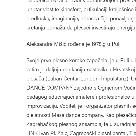
unutar vlastite kinesfere, artikulaciji kralješnice
predloška, imaginacije, obrasca čije ponavljanje t
kretanja pomažu da plesači investiraju energiju u
Aleksandra Mišić rođena je 1978.g u Puli.
Svoje prve plesne korake započela je u Puli u 
zatim je daljnju edukaciju nastavila u Hrvatsk
plesača (Laban Centar London, Impulstanz). Um
DANCE COMPANY zajedno s Ognjenom Vučinićem.
pedagog educirajući amatere i profesionalce u 
improvizaciju. Voditelj je i organizator plesnih
djelatnosti Masa dance company. Kao plesačic
Zagrebačkog plesnog ansambla, te u suradnjam
HNK Ivan Pl. Zajc, Zagrebački plesni centar, T