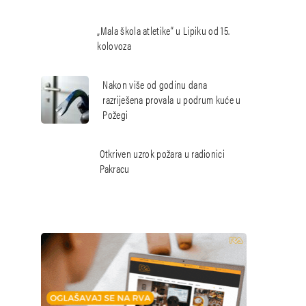
„Mala škola atletike“ u Lipiku od 15.
kolovoza
Nakon više od godinu dana
razriješena provala u podrum kuće u
Požegi
Otkriven uzrok požara u radionici
Pakracu