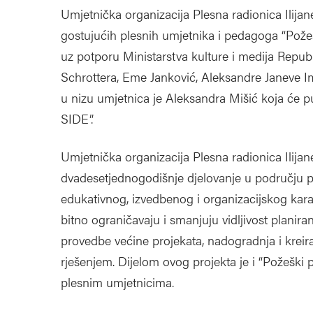
Umjetnička organizacija Plesna radionica Ilij
gostujućih plesnih umjetnika i pedagoga “Pože
uz potporu Ministarstva kulture i medija Repub
Schrottera, Eme Janković, Aleksandre Janeve Im
u nizu umjetnica je Aleksandra Mišić koja će p
SIDE”.
Umjetnička organizacija Plesna radionica Ilij
dvadesetjednogodišnje djelovanje u području p
edukativnog, izvedbenog i organizacijskog karak
bitno ograničavaju i smanjuju vidljivost planira
provedbe većine projekata, nadogradnja i kreira
rješenjem. Dijelom ovog projekta je i “Požeški 
plesnim umjetnicima.