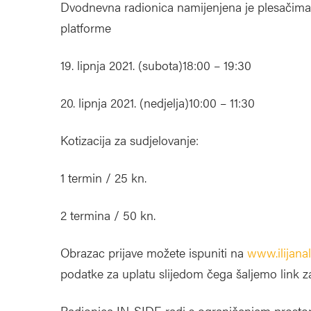
Dvodnevna radionica namijenjena je plesačima
platforme
19. lipnja 2021. (subota)18:00 – 19:30
20. lipnja 2021. (nedjelja)10:00 – 11:30
Kotizacija za sudjelovanje:
1 termin / 25 kn.
2 termina / 50 kn.
Obrazac prijave možete ispuniti na
www.ilijana
podatke za uplatu slijedom čega šaljemo link z
Radionica IN-SIDE radi s ograničenjem prostora