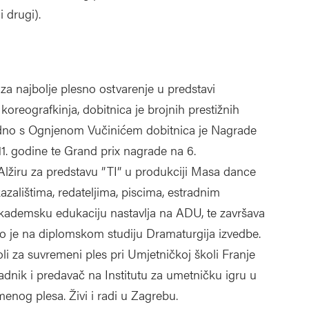
 drugi).
za najbolje plesno ostvarenje u predstavi
koreografkinja, dobitnica je brojnih prestižnih
edno s Ognjenom Vučinićem dobitnica je Nagrade
11. godine te Grand prix nagrade na 6.
žiru za predstavu ”TI” u produkciji Masa dance
zalištima, redateljima, piscima, estradnim
kademsku edukaciju nastavlja na ADU, te završava
no je na diplomskom studiju Dramaturgija izvedbe.
i za suvremeni ples pri Umjetničkoj školi Franje
uradnik i predavač na Institutu za umetničku igru u
nog plesa. Živi i radi u Zagrebu.