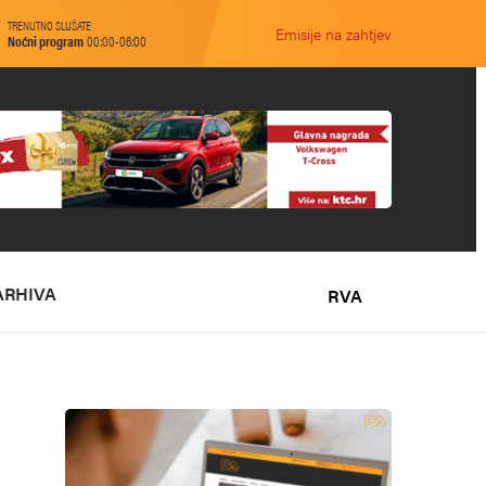
TRENUTNO SLUŠATE
Emisije na zahtjev
Noćni program
00:00-06:00
ARHIVA
RVA
O NAMA
MARKETING
KONTAKT