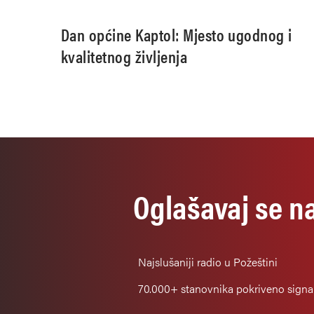
području aglomeracije Pleternica
Dan općine Kaptol: Mjesto ugodnog i
kvalitetnog življenja
Oglašavaj se n
Najslušaniji
radio u Požeštini
70.000+
stanovnika pokriveno sign