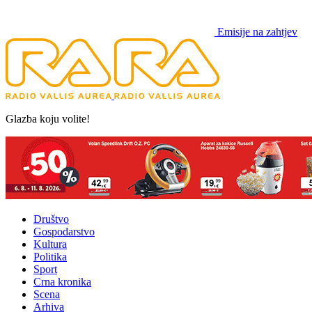
Emisije na zahtjev
Glazba koju volite!
Društvo
Gospodarstvo
Kultura
Politika
Sport
Crna kronika
Scena
Arhiva