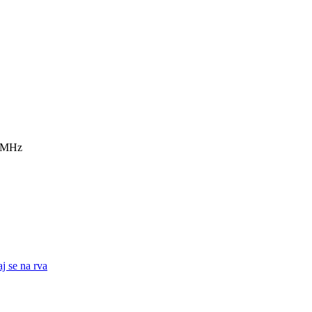
7 MHz
j se na rva