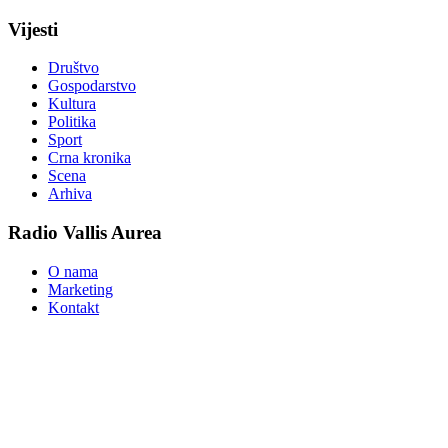
Vijesti
Društvo
Gospodarstvo
Kultura
Politika
Sport
Crna kronika
Scena
Arhiva
Radio Vallis Aurea
O nama
Marketing
Kontakt