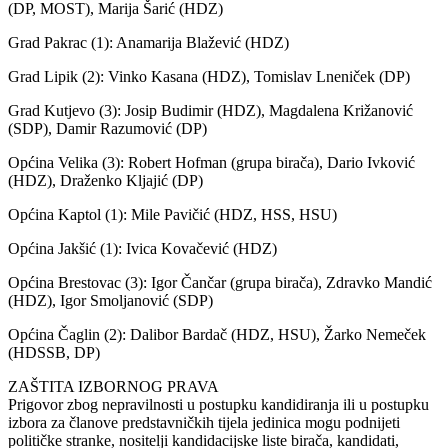
(DP, MOST), Marija Šarić (HDZ)
Grad Pakrac (1): Anamarija Blažević (HDZ)
Grad Lipik (2): Vinko Kasana (HDZ), Tomislav Lneniček (DP)
Grad Kutjevo (3): Josip Budimir (HDZ), Magdalena Križanović
(SDP), Damir Razumović (DP)
Općina Velika (3): Robert Hofman (grupa birača), Dario Ivković
(HDZ), Draženko Kljajić (DP)
Općina Kaptol (1): Mile Pavičić (HDZ, HSS, HSU)
Općina Jakšić (1): Ivica Kovačević (HDZ)
Općina Brestovac (3): Igor Čančar (grupa birača), Zdravko Mandić
(HDZ), Igor Smoljanović (SDP)
Općina Čaglin (2): Dalibor Bardač (HDZ, HSU), Žarko Nemeček
(HDSSB, DP)
ZAŠTITA IZBORNOG PRAVA
Prigovor zbog nepravilnosti u postupku kandidiranja ili u postupku
izbora za članove predstavničkih tijela jedinica mogu podnijeti
političke stranke, nositelji kandidacijske liste birača, kandidati,