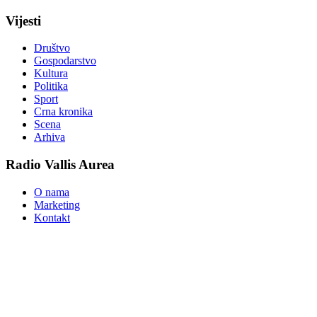
Vijesti
Društvo
Gospodarstvo
Kultura
Politika
Sport
Crna kronika
Scena
Arhiva
Radio Vallis Aurea
O nama
Marketing
Kontakt