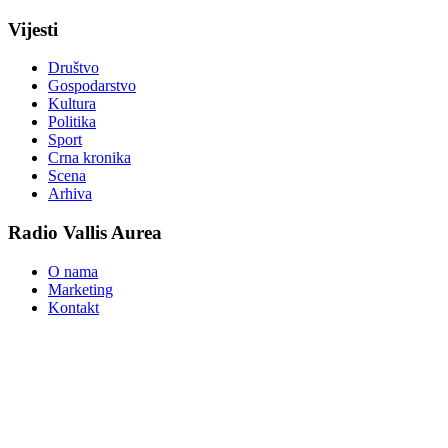
Vijesti
Društvo
Gospodarstvo
Kultura
Politika
Sport
Crna kronika
Scena
Arhiva
Radio Vallis Aurea
O nama
Marketing
Kontakt