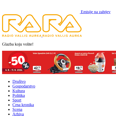
Emisije na zahtjev
Glazba koju volite!
Društvo
Gospodarstvo
Kultura
Politika
Sport
Crna kronika
Scena
Arhiva