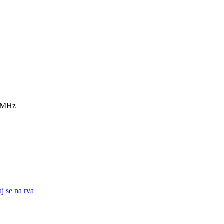
7 MHz
j se na rva