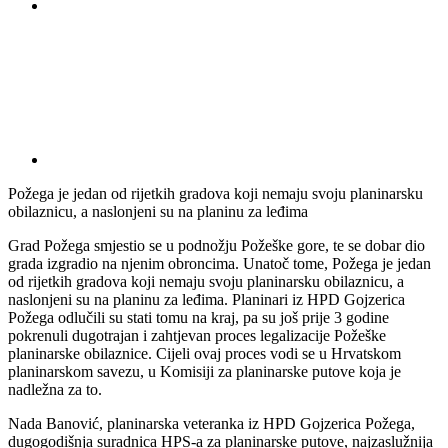
Požega je jedan od rijetkih gradova koji nemaju svoju planinarsku
obilaznicu, a naslonjeni su na planinu za leđima
Grad Požega smjestio se u podnožju Požeške gore, te se dobar dio
grada izgradio na njenim obroncima. Unatoč tome, Požega je jedan
od rijetkih gradova koji nemaju svoju planinarsku obilaznicu, a
naslonjeni su na planinu za leđima. Planinari iz HPD Gojzerica
Požega odlučili su stati tomu na kraj, pa su još prije 3 godine
pokrenuli dugotrajan i zahtjevan proces legalizacije Požeške
planinarske obilaznice. Cijeli ovaj proces vodi se u Hrvatskom
planinarskom savezu, u Komisiji za planinarske putove koja je
nadležna za to.
Nada Banović, planinarska veteranka iz HPD Gojzerica Požega,
dugogodišnja suradnica HPS-a za planinarske putove, najzaslužnija