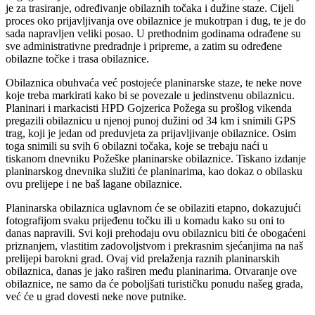
je za trasiranje, određivanje obilaznih točaka i dužine staze. Cijeli
proces oko prijavljivanja ove obilaznice je mukotrpan i dug, te je do
sada napravljen veliki posao. U prethodnim godinama odrađene su
sve administrativne predradnje i pripreme, a zatim su određene
obilazne točke i trasa obilaznice.
Obilaznica obuhvaća već postojeće planinarske staze, te neke nove
koje treba markirati kako bi se povezale u jedinstvenu obilaznicu.
Planinari i markacisti HPD Gojzerica Požega su prošlog vikenda
pregazili obilaznicu u njenoj punoj dužini od 34 km i snimili GPS
trag, koji je jedan od preduvjeta za prijavljivanje obilaznice. Osim
toga snimili su svih 6 obilazni točaka, koje se trebaju naći u
tiskanom dnevniku Požeške planinarske obilaznice. Tiskano izdanje
planinarskog dnevnika služiti će planinarima, kao dokaz o obilasku
ovu prelijepe i ne baš lagane obilaznice.
Planinarska obilaznica uglavnom će se obilaziti etapno, dokazujući
fotografijom svaku prijeđenu točku ili u komadu kako su oni to
danas napravili. Svi koji prehodaju ovu obilaznicu biti će obogaćeni
priznanjem, vlastitim zadovoljstvom i prekrasnim sjećanjima na naš
prelijepi barokni grad. Ovaj vid prelaženja raznih planinarskih
obilaznica, danas je jako raširen među planinarima. Otvaranje ove
obilaznice, ne samo da će poboljšati turističku ponudu našeg grada,
već će u grad dovesti neke nove putnike.