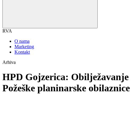
RVA
O nama
Marketing
Kontakt
Arhiva
HPD Gojzerica: Obilježavanje
Požeške planinarske obilaznice