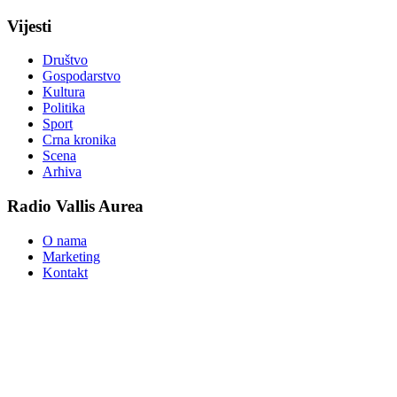
Vijesti
Društvo
Gospodarstvo
Kultura
Politika
Sport
Crna kronika
Scena
Arhiva
Radio Vallis Aurea
O nama
Marketing
Kontakt