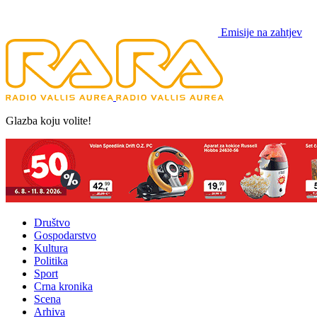
Emisije na zahtjev
Glazba koju volite!
Društvo
Gospodarstvo
Kultura
Politika
Sport
Crna kronika
Scena
Arhiva