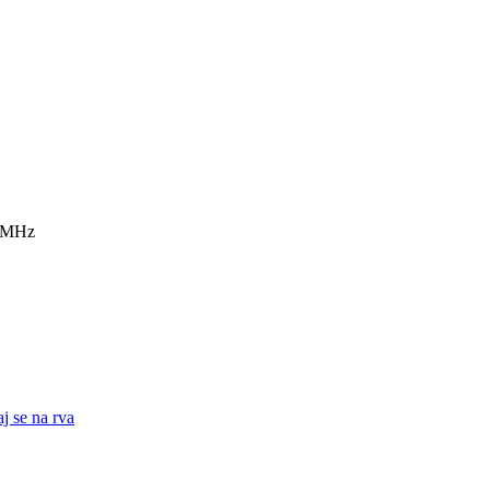
7 MHz
j se na rva