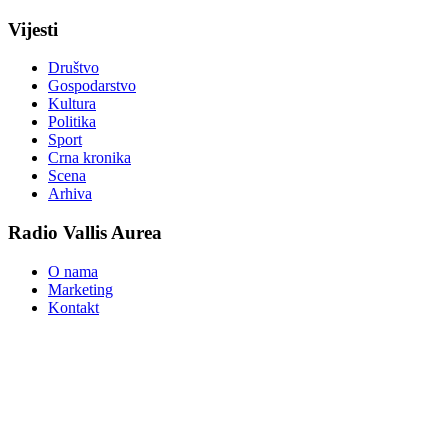
Vijesti
Društvo
Gospodarstvo
Kultura
Politika
Sport
Crna kronika
Scena
Arhiva
Radio Vallis Aurea
O nama
Marketing
Kontakt