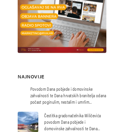
NAJNOVIJE
Povodom Dana pobjede i domovinske
zahvalnosti te Dana hrvatskih branitelja odana
počast poginulim, nestalim i umrlim
hrvatskim braniteljima
Čestitka gradonačelnika Miličevića
povodom Dana pobjede i
domovinske zahvalnosti te Dana