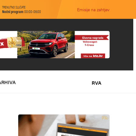
TRENUTNO SLUŠATE
Emisije na zahtjev
Noćni program
00:00-06:00
ARHIVA
RVA
O NAMA
MARKETING
KONTAKT