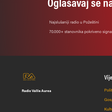
Oglašavaj se n
Najslušaniji
radio u Požeštini
70.000+
stanovnika pokriveno sign
Vij
Poli
Radio Vallis Aurea
Gos
Kult