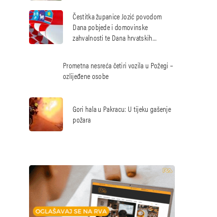
hrvatskih branitelja
Čestitka županice Jozić povodom
Dana pobjede i domovinske
zahvalnosti te Dana hrvatskih
branitelja
Prometna nesreća četiri vozila u Požegi –
ozlijeđene osobe
Gori hala u Pakracu: U tijeku gašenje
požara