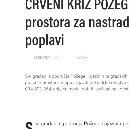
CRVENI KRIŽ POŽEGA
prostora za nastrad
poplavi
10-06-2021 • 00:00
RVA.HR
Svi građani s područja Požege i njezinih prigradskih n
pratećih prostora, mogu se javiti u Gradsko društvo 
034/273-354, gdje će moći i dobiti isušivač na koriš
S
vi građani s područja Požege i njezinih pri