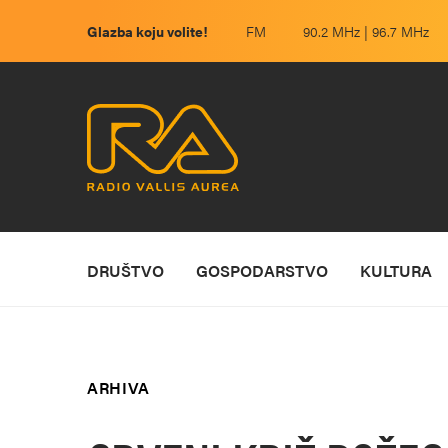
Glazba koju volite!
FM
90.2 MHz | 96.7 MHz
DRUŠTVO
GOSPODARSTVO
KULTURA
ARHIVA