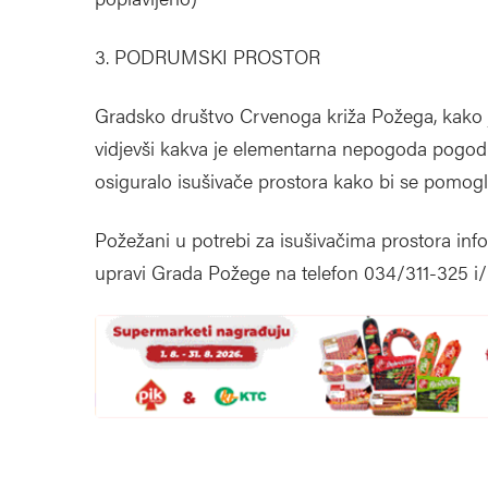
3. PODRUMSKI PROSTOR
Gradsko društvo Crvenoga križa Požega, kako je 
vidjevši kakva je elementarna nepogoda pogodil
osiguralo isušivače prostora kako bi se pomogl
Požežani u potrebi za isušivačima prostora info
upravi Grada Požege na telefon 034/311-325 i/i