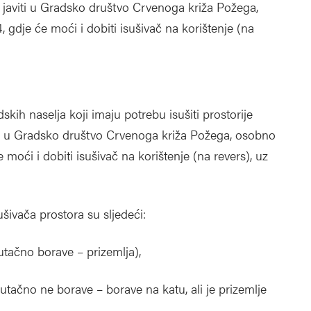
 javiti u Gradsko društvo Crvenoga križa Požega,
 gdje će moći i dobiti isušivač na korištenje (na
skih naselja koji imaju potrebu isušiti prostorije
iti u Gradsko društvo Crvenoga križa Požega, osobno
 moći i dobiti isušivač na korištenje (na revers), uz
sušivača prostora su sljedeći:
ačno borave – prizemlja),
čno ne borave – borave na katu, ali je prizemlje