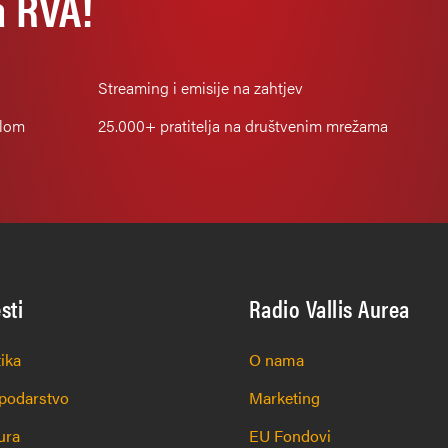
a RVA!
Streaming i emisije na zahtjev
alom
25.000+
pratitelja na društvenim mrežama
esti
Radio Vallis Aurea
tika
O nama
podarstvo
Marketing
ura
EU Fondovi