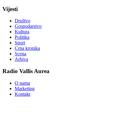
Vijesti
Društvo
Gospodarstvo
Kultura
Politika
Sport
Crna kronika
Scena
Arhiva
Radio Vallis Aurea
O nama
Marketing
Kontakt