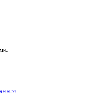
7 MHz
j se na rva