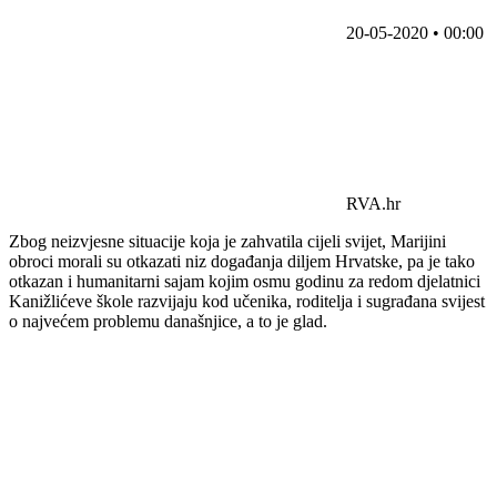
20-05-2020 • 00:00
RVA.hr
Zbog neizvjesne situacije koja je zahvatila cijeli svijet, Marijini
obroci morali su otkazati niz događanja diljem Hrvatske, pa je tako
otkazan i humanitarni sajam kojim osmu godinu za redom djelatnici
Kanižlićeve škole razvijaju kod učenika, roditelja i sugrađana svijest
o najvećem problemu današnjice, a to je glad.