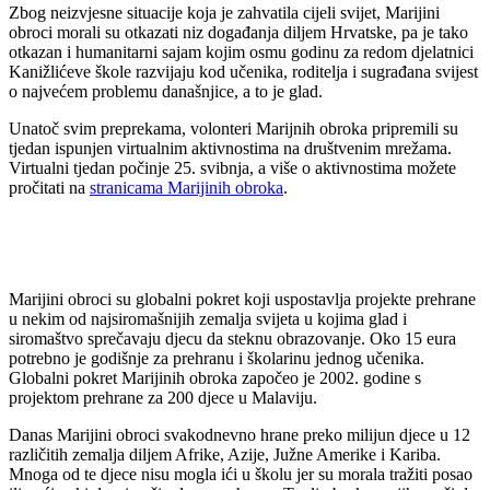
Zbog neizvjesne situacije koja je zahvatila cijeli svijet, Marijini
obroci morali su otkazati niz događanja diljem Hrvatske, pa je tako
otkazan i humanitarni sajam kojim osmu godinu za redom djelatnici
Kanižlićeve škole razvijaju kod učenika, roditelja i sugrađana svijest
o najvećem problemu današnjice, a to je glad.
Unatoč svim preprekama, volonteri Marijnih obroka pripremili su
tjedan ispunjen virtualnim aktivnostima na društvenim mrežama.
Virtualni tjedan počinje 25. svibnja, a više o aktivnostima možete
pročitati na
stranicama Marijinih obroka
.
Marijini obroci su globalni pokret koji uspostavlja projekte prehrane
u nekim od najsiromašnijih zemalja svijeta u kojima glad i
siromaštvo sprečavaju djecu da steknu obrazovanje. Oko 15 eura
potrebno je godišnje za prehranu i školarinu jednog učenika.
Globalni pokret Marijinih obroka započeo je 2002. godine s
projektom prehrane za 200 djece u Malaviju.
Danas Marijini obroci svakodnevno hrane preko milijun djece u 12
različitih zemalja diljem Afrike, Azije, Južne Amerike i Kariba.
Mnoga od te djece nisu mogla ići u školu jer su morala tražiti posao