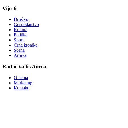
Vijesti
Društvo
Gospodarstvo
Kultura
Politika
Sport
Crna kronika
Scena
Arhiva
Radio Vallis Aurea
O nama
Marketing
Kontakt