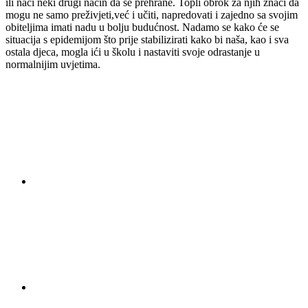
ili naći neki drugi način da se prehrane. Topli obrok za njih znači da
mogu ne samo preživjeti,već i učiti, napredovati i zajedno sa svojim
obiteljima imati nadu u bolju budućnost. Nadamo se kako će se
situacija s epidemijom što prije stabilizirati kako bi naša, kao i sva
ostala djeca, mogla ići u školu i nastaviti svoje odrastanje u
normalnijim uvjetima.