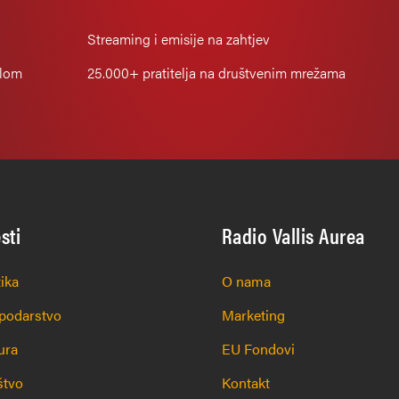
Streaming i emisije na zahtjev
alom
25.000+
pratitelja na društvenim mrežama
esti
Radio Vallis Aurea
tika
O nama
podarstvo
Marketing
ura
EU Fondovi
štvo
Kontakt