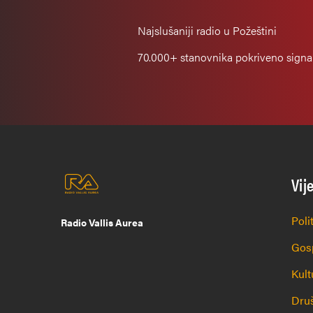
Najslušaniji
radio u Požeštini
70.000+
stanovnika pokriveno sign
Vij
Poli
Radio Vallis Aurea
Gos
Kult
Dru