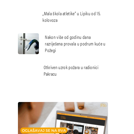
„Mala škola atletike“ u Lipiku od 15.
kolovoza
Nakon više od godinu dana
razriješena provala u podrum kuće u
Požegi
Otkriven uzrok požara u radionici
Pakracu