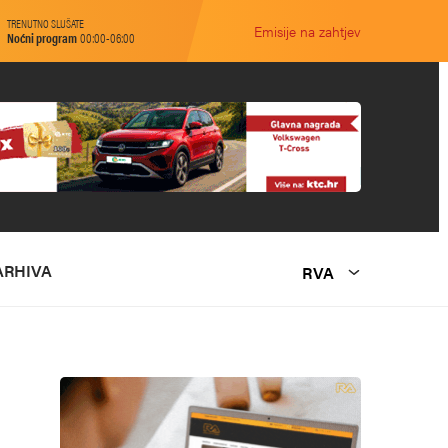
TRENUTNO SLUŠATE
Emisije na zahtjev
Noćni program
00:00-06:00
ARHIVA
RVA
O NAMA
MARKETING
KONTAKT