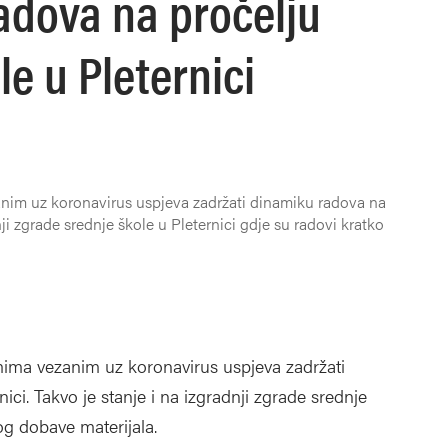
adova na pročelju
e u Pleternici
im uz koronavirus uspjeva zadržati dinamiku radova na
ji zgrade srednje škole u Pleternici gdje su radovi kratko
ima vezanim uz koronavirus uspjeva zadržati
ci. Takvo je stanje i na izgradnji zgrade srednje
bog dobave materijala.