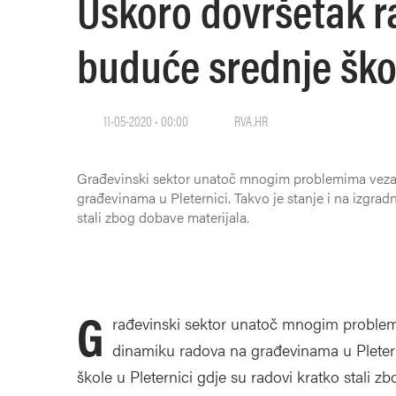
Uskoro dovršetak r
buduće srednje škol
11-05-2020 • 00:00
RVA.HR
Građevinski sektor unatoč mnogim problemima vezan
građevinama u Pleternici. Takvo je stanje i na izgradn
stali zbog dobave materijala.
G
rađevinski sektor unatoč mnogim problem
dinamiku radova na građevinama u Pleterni
škole u Pleternici gdje su radovi kratko stali z