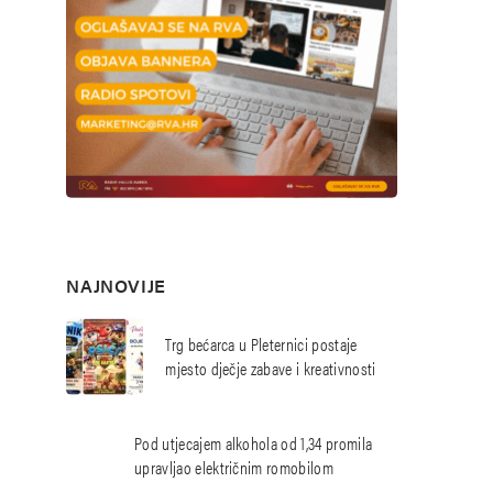
NAJNOVIJE
Trg bećarca u Pleternici postaje
mjesto dječje zabave i kreativnosti
Pod utjecajem alkohola od 1,34 promila
upravljao električnim romobilom