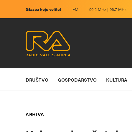
Glazba koju volite!
FM
90.2 MHz | 96.7 MHz
DRUŠTVO
GOSPODARSTVO
KULTURA
ARHIVA