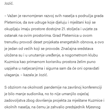
Jozić.
– Važan je ravnomjeran razvoj svih naselja s područja grada
Pleternice, da sve udruge koje djeluju i mještani koji se
okupljaju imaju prostore dostojne 21. stoljeća i uvjete za
ostanak na ovim prostorima. Grad Pleternica u ovom
trenutku provodi deset projekata energetskih obnova, a ovo
je jedan od većih koji se provode. Značajna sredstava
uložena su i u unutarnje uređenje, a nogometnom klubu
Kuzmica kao primarnom korisniku prostora želim puno
uspjeha u natjecanjima i sigurna sam da će oni opravdati
ulaganja. – kazala je Jozić.
S obzirom na okolnosti pandemije na završnoj konferenciji
je bilo manje sudionika, no to nije umanjilo osjećaj
zadovoljstva zbog dovršenja projekta za mještane Kuzmice i
okolnih naselja, na čemu je zahvalio predsjednik Mjesnog