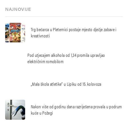
NAJNOVIJE
Trg bećarca u Pleternici postaje mjesto dječje zabave i
kreativnosti
Pod utjecajem alkohola od 1,34 promila upravljao
električnim romobilom
„Mala škola atletike“ u Lipiku od 15. kolovoza
Nakon više od godinu dana razriješena provala u podrum
kuće u Požegi