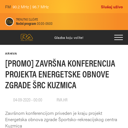
FM
90.2 MHz | 96.7 MHz
Slušaj uživo
TRENUTNO SLUŠATE
Noćni program
00:00-06:00
Glazba koju volite!
ARHIVA
[PROMO] ZAVRŠNA KONFERENCIJA
PROJEKTA ENERGETSKE OBNOVE
ZGRADE ŠRC KUZMICA
04-09-2020 • 00:00
RVA.HR
Završnom konferencijom priveden je kraju projekt
Energetska obnova zgrade Športsko-rekreacijskog centra
Kuzmica