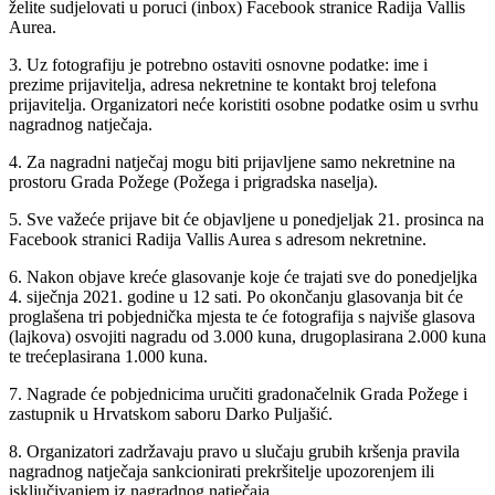
želite sudjelovati u poruci (inbox) Facebook stranice Radija Vallis
Aurea.
3. Uz fotografiju je potrebno ostaviti osnovne podatke: ime i
prezime prijavitelja, adresa nekretnine te kontakt broj telefona
prijavitelja. Organizatori neće koristiti osobne podatke osim u svrhu
nagradnog natječaja.
4. Za nagradni natječaj mogu biti prijavljene samo nekretnine na
prostoru Grada Požege (Požega i prigradska naselja).
5. Sve važeće prijave bit će objavljene u ponedjeljak 21. prosinca na
Facebook stranici Radija Vallis Aurea s adresom nekretnine.
6. Nakon objave kreće glasovanje koje će trajati sve do ponedjeljka
4. siječnja 2021. godine u 12 sati. Po okončanju glasovanja bit će
proglašena tri pobjednička mjesta te će fotografija s najviše glasova
(lajkova) osvojiti nagradu od 3.000 kuna, drugoplasirana 2.000 kuna
te trećeplasirana 1.000 kuna.
7. Nagrade će pobjednicima uručiti gradonačelnik Grada Požege i
zastupnik u Hrvatskom saboru Darko Puljašić.
8. Organizatori zadržavaju pravo u slučaju grubih kršenja pravila
nagradnog natječaja sankcionirati prekršitelje upozorenjem ili
isključivanjem iz nagradnog natječaja.