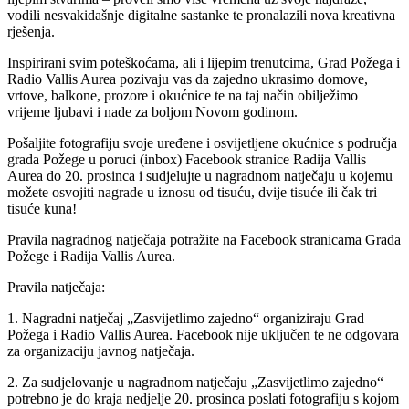
vodili nesvakidašnje digitalne sastanke te pronalazili nova kreativna
rješenja.
Inspirirani svim poteškoćama, ali i lijepim trenutcima, Grad Požega i
Radio Vallis Aurea pozivaju vas da zajedno ukrasimo domove,
vrtove, balkone, prozore i okućnice te na taj način obilježimo
vrijeme ljubavi i nade za boljom Novom godinom.
Pošaljite fotografiju svoje uređene i osvijetljene okućnice s područja
grada Požege u poruci (inbox) Facebook stranice Radija Vallis
Aurea do 20. prosinca i sudjelujte u nagradnom natječaju u kojemu
možete osvojiti nagrade u iznosu od tisuću, dvije tisuće ili čak tri
tisuće kuna!
Pravila nagradnog natječaja potražite na Facebook stranicama Grada
Požege i Radija Vallis Aurea.
Pravila natječaja:
1. Nagradni natječaj „Zasvijetlimo zajedno“ organiziraju Grad
Požega i Radio Vallis Aurea. Facebook nije uključen te ne odgovara
za organizaciju javnog natječaja.
2. Za sudjelovanje u nagradnom natječaju „Zasvijetlimo zajedno“
potrebno je do kraja nedjelje 20. prosinca poslati fotografiju s kojom