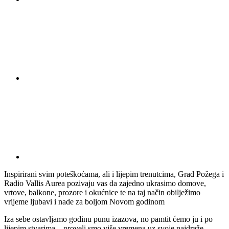
Inspirirani svim poteškoćama, ali i lijepim trenutcima, Grad Požega i
Radio Vallis Aurea pozivaju vas da zajedno ukrasimo domove,
vrtove, balkone, prozore i okućnice te na taj način obilježimo
vrijeme ljubavi i nade za boljom Novom godinom
Iza sebe ostavljamo godinu punu izazova, no pamtit ćemo ju i po
lijepim stvarima – proveli smo više vremena uz svoje najdraže,