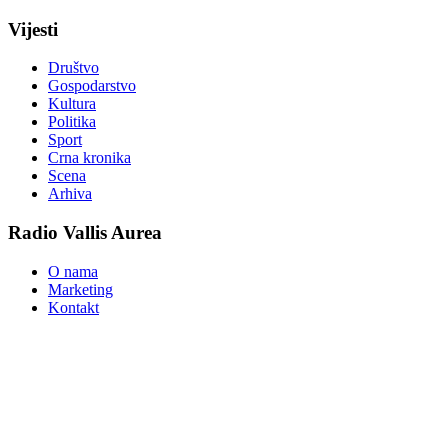
Vijesti
Društvo
Gospodarstvo
Kultura
Politika
Sport
Crna kronika
Scena
Arhiva
Radio Vallis Aurea
O nama
Marketing
Kontakt