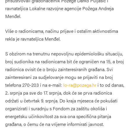
prisustvovali gradonačelnik Požege Darko Puljašić i
ravnateljica Lokalne razvojne agencije Požega Andreja
Menđel.
Više o radionicama, načinu prijave i ostalim aktivnostima
rekla je ravnateljica Menđel.
S obzirom na trenutnu nepovoljnu epidemiološku situaciju,
broj sudionika na radionicama bit će ograničen na 15, a broj
radionica ovisit će o broju zainteresiranih građana. Svi
zainteresirani za sudjelovanje mogu se prijaviti na broj
telefona 270-203 i na e-mail:
lo-ra@pozega.hr
i to od danas,
2. srpnja pa sve do 17. srpnja, dok će se prva radionica
održati u četvrtak 9. srpnja. Do kraja mjeseca će pokušati
organizirati i suradnju s Fondom za zaštitu okoliša i
energetsku učinkovitost za sva ona specifična pitanja
građana, o čemu će na vrijeme informirati javnost.