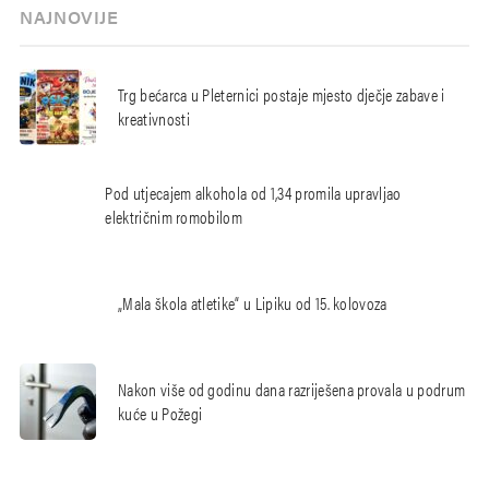
NAJNOVIJE
Trg bećarca u Pleternici postaje mjesto dječje zabave i
kreativnosti
Pod utjecajem alkohola od 1,34 promila upravljao
električnim romobilom
„Mala škola atletike“ u Lipiku od 15. kolovoza
Nakon više od godinu dana razriješena provala u podrum
kuće u Požegi