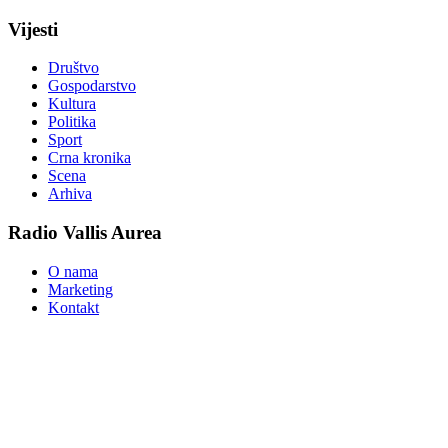
Vijesti
Društvo
Gospodarstvo
Kultura
Politika
Sport
Crna kronika
Scena
Arhiva
Radio Vallis Aurea
O nama
Marketing
Kontakt