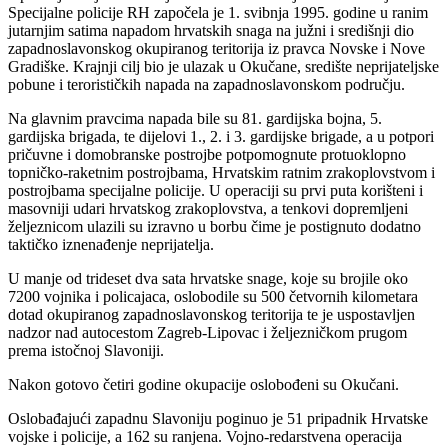
Specijalne policije RH započela je 1. svibnja 1995. godine u ranim
jutarnjim satima napadom hrvatskih snaga na južni i središnji dio
zapadnoslavonskog okupiranog teritorija iz pravca Novske i Nove
Gradiške. Krajnji cilj bio je ulazak u Okučane, središte neprijateljske
pobune i terorističkih napada na zapadnoslavonskom području.
Na glavnim pravcima napada bile su 81. gardijska bojna, 5.
gardijska brigada, te dijelovi 1., 2. i 3. gardijske brigade, a u potpori
pričuvne i domobranske postrojbe potpomognute protuoklopno
topničko-raketnim postrojbama, Hrvatskim ratnim zrakoplovstvom i
postrojbama specijalne policije. U operaciji su prvi puta korišteni i
masovniji udari hrvatskog zrakoplovstva, a tenkovi dopremljeni
željeznicom ulazili su izravno u borbu čime je postignuto dodatno
taktičko iznenađenje neprijatelja.
U manje od trideset dva sata hrvatske snage, koje su brojile oko
7200 vojnika i policajaca, oslobodile su 500 četvornih kilometara
dotad okupiranog zapadnoslavonskog teritorija te je uspostavljen
nadzor nad autocestom Zagreb-Lipovac i željezničkom prugom
prema istočnoj Slavoniji.
Nakon gotovo četiri godine okupacije oslobođeni su Okučani.
Oslobađajući zapadnu Slavoniju poginuo je 51 pripadnik Hrvatske
vojske i policije, a 162 su ranjena. Vojno-redarstvena operacija