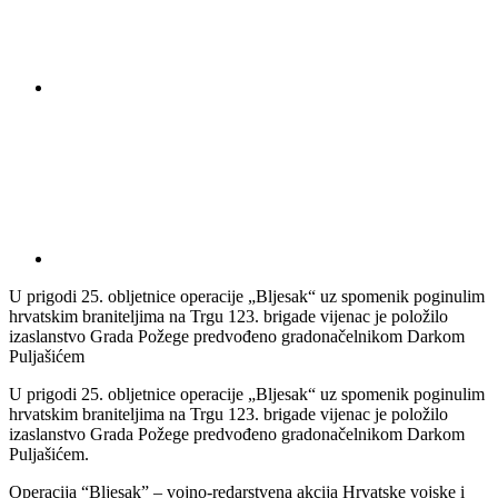
U prigodi 25. obljetnice operacije „Bljesak“ uz spomenik poginulim
hrvatskim braniteljima na Trgu 123. brigade vijenac je položilo
izaslanstvo Grada Požege predvođeno gradonačelnikom Darkom
Puljašićem
U prigodi 25. obljetnice operacije „Bljesak“ uz spomenik poginulim
hrvatskim braniteljima na Trgu 123. brigade vijenac je položilo
izaslanstvo Grada Požege predvođeno gradonačelnikom Darkom
Puljašićem.
Operacija “Bljesak” – vojno-redarstvena akcija Hrvatske vojske i