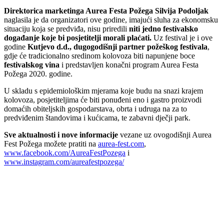
Direktorica marketinga Aurea Festa Požega Silvija Podoljak
naglasila je da organizatori ove godine, imajući sluha za ekonomsku
situaciju koja se predviđa, nisu priredili
niti jedno festivalsko
događanje koje bi posjetitelji morali plaćati.
Uz festival je i ove
godine
Kutjevo d.d., dugogodišnji partner požeškog festivala
,
gdje će tradicionalno sredinom kolovoza biti napunjene boce
festivalskog vina
i predstavljen konačni program Aurea Festa
Požega 2020. godine.
U skladu s epidemiološkim mjerama koje budu na snazi krajem
kolovoza, posjetiteljima će biti ponuđeni eno i gastro proizvodi
domaćih obiteljskih gospodarstava, obrta i udruga na za to
predviđenim štandovima i kućicama, te zabavni dječji park.
Sve aktualnosti i nove informacije
vezane uz ovogodišnji Aurea
Fest Požega možete pratiti na
aurea-fest.com
,
www.facebook.com/AureaFestPozega
i
www.instagram.com/aureafestpozega/