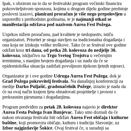
Ipak, s obzirom na to da se festivalski program većinski financira
pokroviteljstvom sponzora, kojima u drugom dijelu godine predstoje
poslovni izazovi,
planirani proračun je više nego prepolovljen
u
usporedbi s prethodnim godinama, te je
najmanji otkad se
manifestacija održava pod nazivom Aurea Fest Požega.
Usprkos nižem proračunu, pad kvalitete je nedopustiv, ističu
organizatori. Prioritet je stoga stavljen na tradicionalna događanja i
ona koja ne iziskuju velike troškove. Tako će se festival ove godine
održati kroz
tri dana, od petka 28. kolovoza do nedjelje 30.
kolovoza
, isključivo na
Trgu Svetog Trojstva
u večernjim
terminima, s manjim brojem događanja i uz nadu da će se
epidemiološka situacija zadržati povoljnom tijekom ljetnih mjeseci.
Organizator je i ove godine
Udruga Aurea Fest
Požega
, dok je
Grad Požega pokrovitelj festivala
. Na današnjoj konferenciji za
medije
Darko Puljašić, gradonačelnik Požege
, izrazio je nadu da
će na ovaj način krajem ljeta obradovati posjetitelje i javnost s
prekrasnim pjesmama i događanjima.
Program predviđen za
petak 28. kolovoza
najavio je
direktor
Aurea Festa Požega Ivan Bunjevac
. Tako smo doznali da će
nakon otvaranja festivala biti održan
Aurea Fest običaja i kulturne
baštine
, koji promovira običaje, kulturu i tradiciju Slavonije, uz
Izbor najgizdavije Šokice
. Ovaj festival će, u suradnji sa