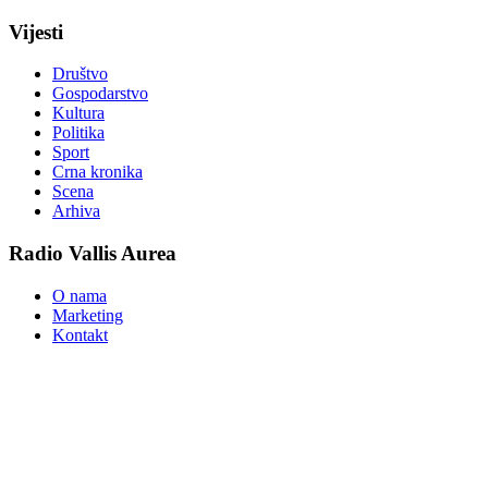
Vijesti
Društvo
Gospodarstvo
Kultura
Politika
Sport
Crna kronika
Scena
Arhiva
Radio Vallis Aurea
O nama
Marketing
Kontakt