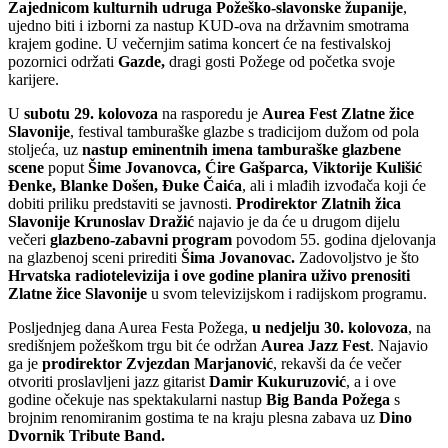
Zajednicom kulturnih udruga Požeško-slavonske županije
,
ujedno biti i izborni za nastup KUD-ova na državnim smotrama
krajem godine. U večernjim satima koncert će na festivalskoj
pozornici održati
Gazde,
dragi gosti Požege od početka svoje
karijere.
U
subotu 29. kolovoza
na rasporedu je
Aurea Fest
Zlatne žice
Slavonije
, festival tamburaške glazbe s tradicijom dužom od pola
stoljeća, uz
nastup eminentnih imena tamburaške glazbene
scene
poput
Šime Jovanovca, Ćire Gašparca, Viktorije Kulišić
Đenke, Blanke Došen, Đuke Čaića
, ali i mlađih izvođača koji će
dobiti priliku predstaviti se javnosti.
Prodirektor Zlatnih žica
Slavonije Krunoslav Dražić
najavio je da će u drugom dijelu
večeri
glazbeno-zabavni program
povodom 55. godina djelovanja
na glazbenoj sceni prirediti
Šima Jovanovac.
Zadovoljstvo je što
Hrvatska radiotelevizija i ove godine planira uživo prenositi
Zlatne žice Slavonije
u svom televizijskom i radijskom programu.
Posljednjeg dana Aurea Festa Požega,
u nedjelju 30. kolovoza
, na
središnjem požeškom trgu bit će održan
Aurea Jazz Fest
. Najavio
ga je
prodirektor Zvjezdan Marjanović
, rekavši da će večer
otvoriti proslavljeni jazz gitarist
Damir Kukuruzović
, a i ove
godine očekuje nas spektakularni nastup
Big Banda Požega
s
brojnim renomiranim gostima te na kraju plesna zabava uz
Dino
Dvornik Tribute Band.