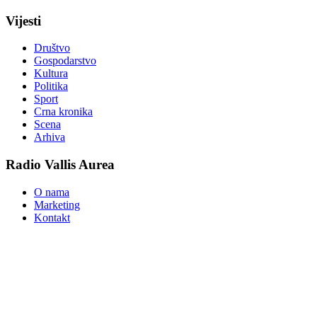
Vijesti
Društvo
Gospodarstvo
Kultura
Politika
Sport
Crna kronika
Scena
Arhiva
Radio Vallis Aurea
O nama
Marketing
Kontakt