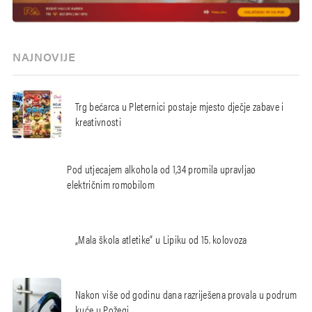
NAJNOVIJE
Trg bećarca u Pleternici postaje mjesto dječje zabave i
kreativnosti
Pod utjecajem alkohola od 1,34 promila upravljao
električnim romobilom
„Mala škola atletike“ u Lipiku od 15. kolovoza
Nakon više od godinu dana razriješena provala u podrum
kuće u Požegi