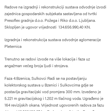
Radove na izgradnji i rekonstrukciji sustava odvodnje izvodi
zajednica gospodarskih subjekata sastavljena od tvrtki
Presoflex gradnja d.o.o. Požega i Riko d.o.o. Ljubljana.
Sklopljen je ugovor vrijednosti 134.656.990,40 KN.
Izgradnja i rekonstrukcija sustava odvodnje aglomeracije
Pleternica
Trenutno se radovi izvode na više lokacija i faza uz
angažman većeg broja ljudi i strojeva.
Faza 4:Bzenica, Sulkovci Radi se na postavljanju
kolektorskog sustava u Bzenici i Sulkovcima gdje se
postavlja gravitacijski vod promjera 300 mm. Izvedeno je
5.221 m gravitacijskog i 1.202 m tlačnog voda. Ugrađeno je
164 revizijskih okana. Vrijednost ugovorenih radova za fazu