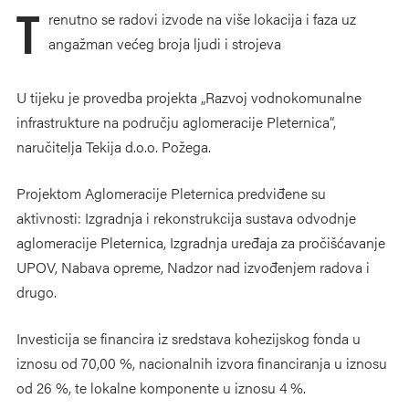
T
renutno se radovi izvode na više lokacija i faza uz
angažman većeg broja ljudi i strojeva
U tijeku je provedba projekta „Razvoj vodnokomunalne
infrastrukture na području aglomeracije Pleternica“,
naručitelja Tekija d.o.o. Požega.
Projektom Aglomeracije Pleternica predviđene su
aktivnosti: Izgradnja i rekonstrukcija sustava odvodnje
aglomeracije Pleternica, Izgradnja uređaja za pročišćavanje
UPOV, Nabava opreme, Nadzor nad izvođenjem radova i
drugo.
Investicija se financira iz sredstava kohezijskog fonda u
iznosu od 70,00 %, nacionalnih izvora financiranja u iznosu
od 26 %, te lokalne komponente u iznosu 4 %.