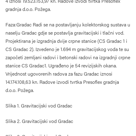
4 iznosi 19.523.153,97 kn. Radove izvodi tvrtka Presoflex
gradnja d.o.o. Požega.
Faza:Gradac Radi se na postavljanju kolektorskog sustava u
naselju Gradac gdje se postavlja gravitacijski i tlačni vod.
Projektirana je izgradnja dvije crpne stanice (CS Gradac 1 i
CS Gradac 2). Izvedeno je 1.694 m gravitacijskog voda te su
započeti zemljani radovi i betonski radovi na izgradnji crpne
stanice CS Gradac1. Ugrađeno je 54 revizijskih okana.
Vrijednost ugovorenih radova za fazu Gradac iznosi
14.174.108,63 kn. Radove izvodi tvrtka Presoflex gradnja
d.o.o. Požega.
Slika 1. Gravitacijski vod Gradac
Slika 2. Gravitacijski vod Gradac