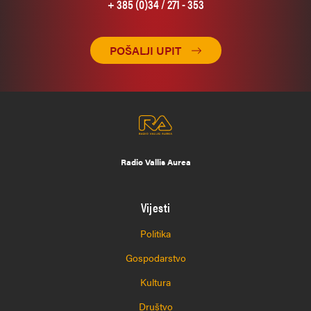
+ 385 (0)34 / 271 - 353
POŠALJI UPIT
Radio Vallis Aurea
Vijesti
Politika
Gospodarstvo
Kultura
Društvo