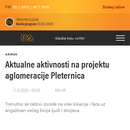
FM
90.2 MHz | 96.7 MHz
Slušaj uživo
TRENUTNO SLUŠATE
Noćni program
00:00-06:00
Glazba koju volite!
ARHIVA
Aktualne aktivnosti na projektu
aglomeracije Pleternica
11-12-2020 • 00:00
RVA.HR
Trenutno se radovi izvode na više lokacija i faza uz
angažman većeg broja ljudi i strojeva