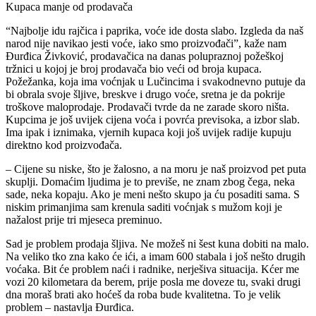
Kupaca manje od prodavača
“Najbolje idu rajčica i paprika, voće ide dosta slabo. Izgleda da naš
narod nije navikao jesti voće, iako smo proizvođači”, kaže nam
Đurđica Živković, prodavačica na danas polupraznoj požeškoj
tržnici u kojoj je broj prodavača bio veći od broja kupaca.
Požežanka, koja ima voćnjak u Lučincima i svakodnevno putuje da
bi obrala svoje šljive, breskve i drugo voće, sretna je da pokrije
troškove maloprodaje. Prodavači tvrde da ne zarade skoro ništa.
Kupcima je još uvijek cijena voća i povrća previsoka, a izbor slab.
Ima ipak i iznimaka, vjernih kupaca koji još uvijek radije kupuju
direktno kod proizvođača.
– Cijene su niske, što je žalosno, a na moru je naš proizvod pet puta
skuplji. Domaćim ljudima je to previše, ne znam zbog čega, neka
sade, neka kopaju. Ako je meni nešto skupo ja ću posaditi sama. S
niskim primanjima sam krenula saditi voćnjak s mužom koji je
nažalost prije tri mjeseca preminuo.
Sad je problem prodaja šljiva. Ne možeš ni šest kuna dobiti na malo.
Na veliko tko zna kako će ići, a imam 600 stabala i još nešto drugih
voćaka. Bit će problem naći i radnike, nerješiva situacija. Kćer me
vozi 20 kilometara da berem, prije posla me doveze tu, svaki drugi
dna moraš brati ako hoćeš da roba bude kvalitetna. To je velik
problem – nastavlja Đurđica.