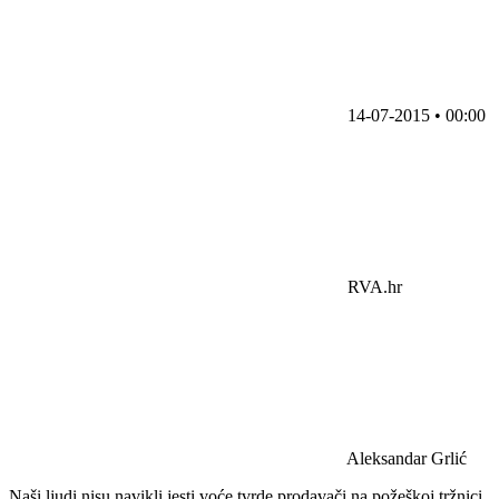
14-07-2015 • 00:00
RVA.hr
Aleksandar Grlić
Naši ljudi nisu navikli jesti voće tvrde prodavači na požeškoj tržnici,