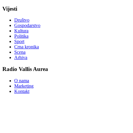
Vijesti
Društvo
Gospodarstvo
Kultura
Politika
Sport
Crna kronika
Scena
Arhiva
Radio Vallis Aurea
O nama
Marketing
Kontakt