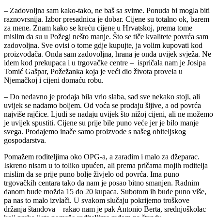
– Zadovoljna sam kako-tako, ne baš sa svime. Ponuda bi mogla biti
raznovrsnija. Izbor presadnica je dobar. Cijene su totalno ok, barem
za mene. Znam kako se kreću cijene u Hrvatskoj, prema tome
mislim da su u Požegi nešto manje. Što se tiče kvalitete povrća sam
zadovoljna. Sve ovisi o tome gdje kupujte, ja volim kupovati kod
proizvođača. Onda sam zadovoljna, hrana je onda uvijek svježa. Ne
idem kod prekupaca i u trgovačke centre – ispričala nam je Josipa
Tomić Gašpar, Požežanka koja je veći dio života provela u
Njemačkoj i cijeni domaću robu.
– Do nedavno je prodaja bila vrlo slaba, sad sve nekako stoji, ali
uvijek se nadamo boljem. Od voća se prodaju šljive, a od povrća
najviše rajčice. Ljudi se nadaju uvijek što nižoj cijeni, ali ne možemo
je uvijek spustiti. Cijene su prije bile puno veće jer je bilo manje
svega. Prodajemo inače samo proizvode s našeg obiteljskog
gospodarstva.
Pomažem roditeljima oko OPG-a, a zaradim i malo za džeparac.
Iskreno nisam u to toliko upućen, ali prema pričama mojih roditelja
mislim da se prije puno bolje živjelo od povrća. Ima puno
trgovačkih centara tako da nam je posao bitno smanjen. Radnim
danom bude možda 15 do 20 kupaca. Subotom ih bude puno više,
pa nas to malo izvlači. U svakom slučaju pokrijemo troškove
držanja štandova – rakao nam je pak Antonio Berta, srednjoškolac