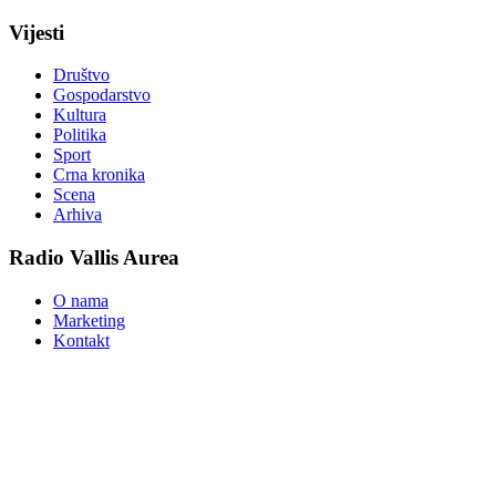
Vijesti
Društvo
Gospodarstvo
Kultura
Politika
Sport
Crna kronika
Scena
Arhiva
Radio Vallis Aurea
O nama
Marketing
Kontakt