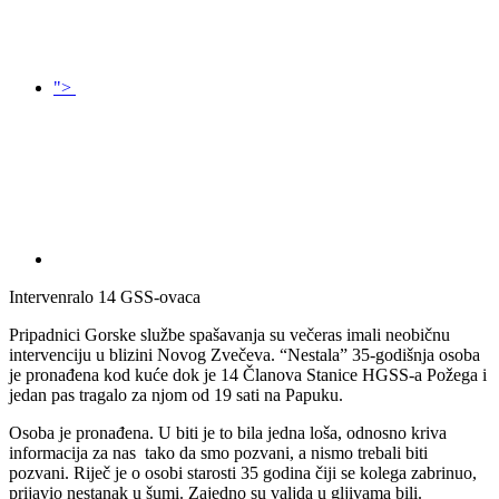
">
Intervenralo 14 GSS-ovaca
Pripadnici Gorske službe spašavanja su večeras imali neobičnu
intervenciju u blizini Novog Zvečeva. “Nestala” 35-godišnja osoba
je pronađena kod kuće dok je 14 Članova Stanice HGSS-a Požega i
jedan pas tragalo za njom od 19 sati na Papuku.
Osoba je pronađena. U biti je to bila jedna loša, odnosno kriva
informacija za nas tako da smo pozvani, a nismo trebali biti
pozvani. Riječ je o osobi starosti 35 godina čiji se kolega zabrinuo,
prijavio nestanak u šumi. Zajedno su valjda u gljivama bili.