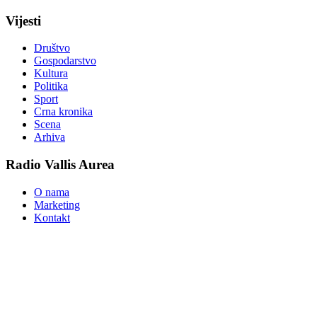
Vijesti
Društvo
Gospodarstvo
Kultura
Politika
Sport
Crna kronika
Scena
Arhiva
Radio Vallis Aurea
O nama
Marketing
Kontakt