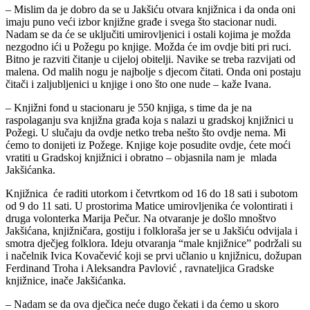
– Mislim da je dobro da se u Jakšiću otvara knjižnica i da onda oni
imaju puno veći izbor knjižne građe i svega što stacionar nudi.
Nadam se da će se uključiti umirovljenici i ostali kojima je možda
nezgodno ići u Požegu po knjige. Možda će im ovdje biti pri ruci.
Bitno je razviti čitanje u cijeloj obitelji. Navike se treba razvijati od
malena. Od malih nogu je najbolje s djecom čitati. Onda oni postaju
čitači i zaljubljenici u knjige i ono što one nude – kaže Ivana.
– Knjižni fond u stacionaru je 550 knjiga, s time da je na
raspolaganju sva knjižna građa koja s nalazi u gradskoj knjižnici u
Požegi. U slučaju da ovdje netko treba nešto što ovdje nema. Mi
ćemo to donijeti iz Požege. Knjige koje posudite ovdje, ćete moći
vratiti u Gradskoj knjižnici i obratno – objasnila nam je mlada
Jakšićanka.
Knjižnica će raditi utorkom i četvrtkom od 16 do 18 sati i subotom
od 9 do 11 sati. U prostorima Matice umirovljenika će volontirati i
druga volonterka Marija Pečur. Na otvaranje je došlo mnoštvo
Jakšićana, knjižničara, gostiju i folkloraša jer se u Jakšiću odvijala i
smotra dječjeg folklora. Ideju otvaranja “male knjižnice” podržali su
i načelnik Ivica Kovačević koji se prvi učlanio u knjižnicu, dožupan
Ferdinand Troha i Aleksandra Pavlović , ravnateljica Gradske
knjižnice, inače Jakšićanka.
– Nadam se da ova dječica neće dugo čekati i da ćemo u skoro