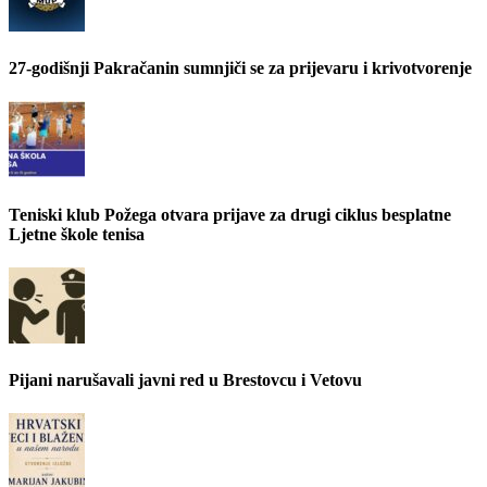
27-godišnji Pakračanin sumnjiči se za prijevaru i krivotvorenje
Teniski klub Požega otvara prijave za drugi ciklus besplatne
Ljetne škole tenisa
Pijani narušavali javni red u Brestovcu i Vetovu