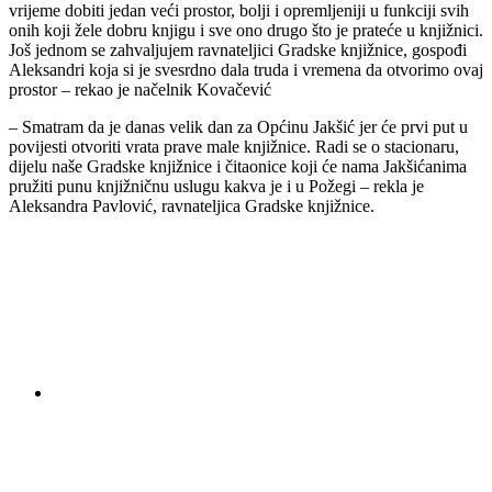
vrijeme dobiti jedan veći prostor, bolji i opremljeniji u funkciji svih
onih koji žele dobru knjigu i sve ono drugo što je prateće u knjižnici.
Još jednom se zahvaljujem ravnateljici Gradske knjižnice, gospođi
Aleksandri koja si je svesrdno dala truda i vremena da otvorimo ovaj
prostor – rekao je načelnik Kovačević
– Smatram da je danas velik dan za Općinu Jakšić jer će prvi put u
povijesti otvoriti vrata prave male knjižnice. Radi se o stacionaru,
dijelu naše Gradske knjižnice i čitaonice koji će nama Jakšićanima
pružiti punu knjižničnu uslugu kakva je i u Požegi – rekla je
Aleksandra Pavlović, ravnateljica Gradske knjižnice.