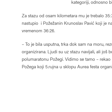
kategoriji, odnosno bi
Za stazu od osam kilometara mu je trebalo 35:3
nastupio i Požežanin Krunoslav Pavić koji je na
vremenom 36:26.
– To je bila usputna, trka dok sam na moru, rezul
organizirana. Ljudi su uz stazu navijali, ali još
polumaratonu Požegi. Vidimo se tamo – rekao n
Požega koji 5.rujna u sklopu Aurea festa organi