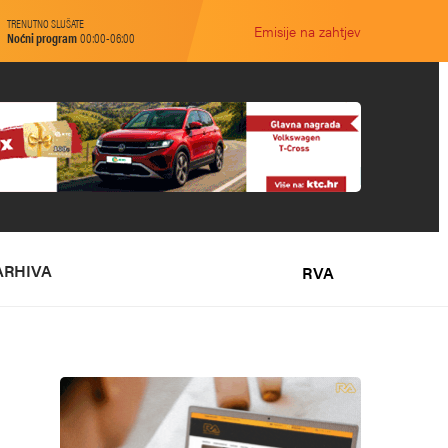
TRENUTNO SLUŠATE
Emisije na zahtjev
Noćni program
00:00-06:00
ARHIVA
RVA
O NAMA
MARKETING
KONTAKT