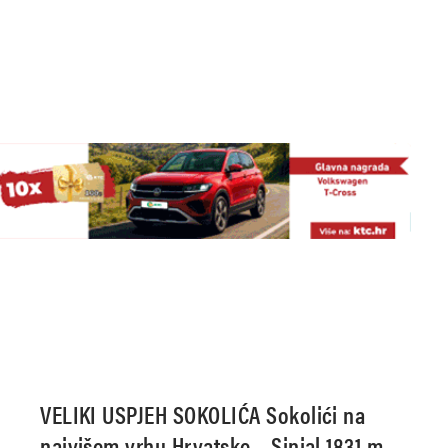
VELIKI USPJEH SOKOLIĆA Sokolići na
najvišem vrhu Hrvatske – Sinjal 1831 m