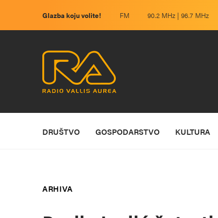
Glazba koju volite!
FM
90.2 MHz | 96.7 MHz
DRUŠTVO
GOSPODARSTVO
KULTURA
ARHIVA