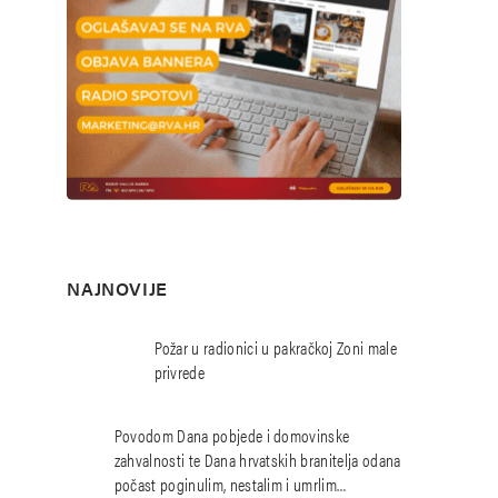
NAJNOVIJE
Požar u radionici u pakračkoj Zoni male
privrede
Povodom Dana pobjede i domovinske
zahvalnosti te Dana hrvatskih branitelja odana
počast poginulim, nestalim i umrlim