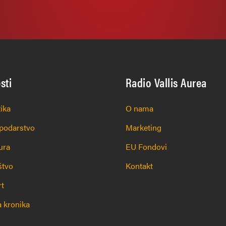
esti
Radio Vallis Aurea
tika
O nama
podarstvo
Marketing
ura
EU Fondovi
štvo
Kontakt
rt
 kronika