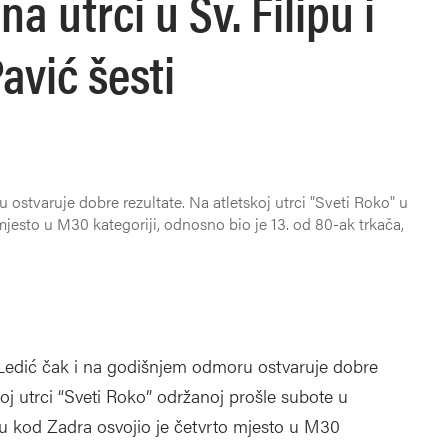
na utrci u Sv. Filipu i
avić šesti
ostvaruje dobre rezultate. Na atletskoj utrci "Sveti Roko" u
mjesto u M30 kategoriji, odnosno bio je 13. od 80-ak trkača,
 Ledić čak i na godišnjem odmoru ostvaruje dobre
skoj utrci “Sveti Roko” održanoj prošle subote u
vu kod Zadra osvojio je četvrto mjesto u M30