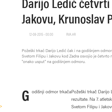
Darijo Ledić četvrti 
Jakovu, Krunoslav P
12-08-2015 • 00:00
RVA.HR
Požeški trkač Darijo Ledić čak i na godišnjem odmoru 
Svetom Filipu i Jakovu kod Zadra osvojio je četvrto 
"onako usput" na godišnjem odmoru.
G
odišnji odmor trkača
Požeški trkač Darijo
rezultate. Na 7. atlet
">
Svetom Filipu i Jako