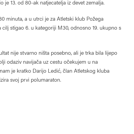
o je 13. od 80-ak natjecatelja iz devet zemalja.
0 minuta, a u utrci je za Atletski klub Požega
 cilj stigao 6. u kategoriji M30, odnosno 19. ukupno s
tat nije stvarno ništa posebno, ali je trka bila lijepo
 bolji odaziv navijača uz cestu očekujem u na
am je kratko Darijo Ledić, član Atletskog kluba
zira svoj prvi polumaraton.