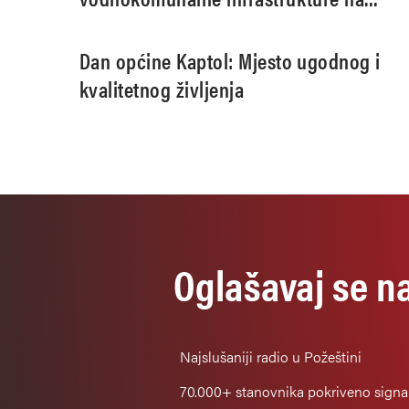
području aglomeracije Pleternica
Dan općine Kaptol: Mjesto ugodnog i
kvalitetnog življenja
Oglašavaj se n
Najslušaniji
radio u Požeštini
70.000+
stanovnika pokriveno sign