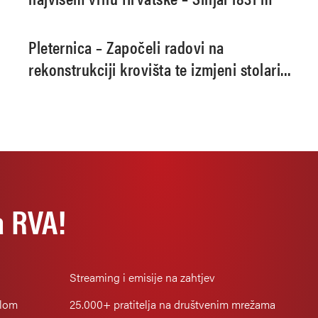
Pleternica – Započeli radovi na
rekonstrukciji krovišta te izmjeni stolarije
u Domu Zdravlja
a RVA!
Streaming i emisije na zahtjev
alom
25.000+
pratitelja na društvenim mrežama