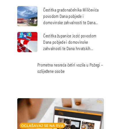
hrvatskim braniteljima
Čestitka gradonačelnika Miličevića
povodom Dana pobjede i
domovinske zahvalnosti te Dana
hrvatskih branitelja
Čestitka županice Jozić povodom
Dana pobjede i domovinske
zahvalnosti te Dana hrvatskih
branitelja
Prometna nesreća četiri vozila u Požegi –
ozlijeđene osobe