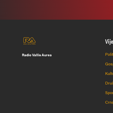
Vij
Poli
Radio Vallis Aurea
Gos
Kult
Dru
Spo
Crna