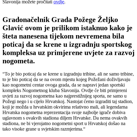
Slavonija možete pročitati
ovdje
.
Gradonačelnik Grada Požege Željko
Glavić ovom je prilikom istaknuo kako je
šteta nanesena tijekom nevremena bila
poticaj da se krene u izgradnju sportskog
kompleksa uz primjerene uvjete za razvoj
nogometa.
“To je bio poticaj da se krene u izgradnju tribine, ali ne samo tribine,
to je bio poticaj da se na ovom mjestu kojeg Požežani doživljavaju
kao nogometni centar ovoga grada, da se napravi jedan sportski
kompleks Nogometnog kluba Slavonija. Ovdje će biti primjereni
uvjeti za razvoj nogometna kao najprestižnijeg sporta, ne samo u
Požegi nego i u cijelo Hrvatskoj. Nastojat ćemo izgraditi taj stadion,
koji je možda u hrvatskim okvirima relativno mali, ali legendarna
Hrvatska nogometna reprezentacija svoje najbolje igrače dobiva
uglavnom s ovakvih stadiona diljem Hrvatske. Da nema ovakvih
stadiona, ne bi vjerojatno nogometni sport u Hrvatskoj došao na
tako visoke grane u svjetskim razmjerima.“