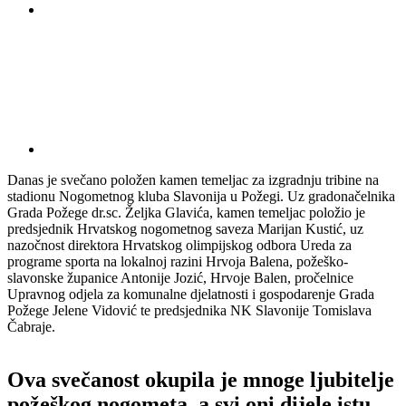
Danas je svečano položen kamen temeljac za izgradnju tribine na
stadionu Nogometnog kluba Slavonija u Požegi. Uz gradonačelnika
Grada Požege dr.sc. Željka Glavića, kamen temeljac položio je
predsjednik Hrvatskog nogometnog saveza Marijan Kustić, uz
nazočnost direktora Hrvatskog olimpijskog odbora Ureda za
programe sporta na lokalnoj razini Hrvoja Balena, požeško-
slavonske županice Antonije Jozić, Hrvoje Balen, pročelnice
Upravnog odjela za komunalne djelatnosti i gospodarenje Grada
Požege Jelene Vidović te predsjednika NK Slavonije Tomislava
Čabraje.
Ova svečanost okupila je mnoge ljubitelje
požeškog nogometa, a svi oni dijele istu