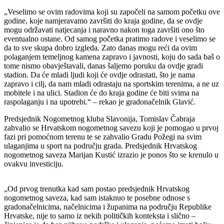
„Veselimo se ovim radovima koji su započeli na samom početku ove
godine, koje namjeravamo završiti do kraja godine, da se ovdje
mogu održavati natjecanja i naravno nakon toga završiti ono što
eventualno ostane. Od samog početka pratimo radove i veselimo se
da to sve skupa dobro izgleda. Zato danas mogu reći da ovim
polaganjem temeljnog kamena zapravo i javnosti, koju do sada baš o
tome nismo obavještavali, danas šaljemo poruku da ovdje gradi
stadion. Da će mladi ljudi koji će ovdje odrastati, što je nama
zapravo i cilj, da nam mladi odrastaju na sportskim terenima, a ne uz
mobitele i na ulici. Stadion će do kraja godine će biti svima na
raspolaganju i na upotrebi.“ – rekao je gradonačelnik Glavić.
Predsjednik Nogometnog kluba Slavonija, Tomislav Čabraja
zahvalio se Hrvatskom nogometnog savezu koji je pomogao u prvoj
fazi pri pomoćnom terenu te se zahvalio Gradu Požegi na svim
ulaganjima u sport na području grada. Predsjednik Hrvatskog
nogometnog saveza Marijan Kustić izrazio je ponos što se krenulo u
ovakvu investiciju.
„Od prvog trenutka kad sam postao predsjednik Hrvatskog
nogometnog saveza, kad sam istaknuo te posebne odnose s
gradonačelnicima, načelnicima i županima na području Republike
Hrvatske, nije to samo iz nekih političkih konteksta i slično –