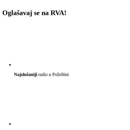
Oglašavaj se na RVA!
Najslušaniji
radio u Požeštini