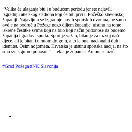
“Velika će ulaganja biti i u budućem periodu jer ste najavili
izgradnju atletskog stadiona koji će biti prvi u Požeško-slavonskoj
županiji. Najavljuju se izgradnje novih sportskih dvorana, ne samo
ovdje na području Požege nego diljem županije, uistinu na tome
iskrene čestitke svima koji na bilo koji način pridonose da budemo
županija i gradovi sporta. Sport je važan, bitan je za razvoj naše
djece, ali je bitan i u onom drugom, a to je onaj nacionalni duh i
identitet. Osim nogometa, Hrvatska je uistinu sportska nacija, na što
smo svi sigurno ponosni.“ – rekla je županica Antonija Jozić.
#Grad Požega
#NK Slavonija