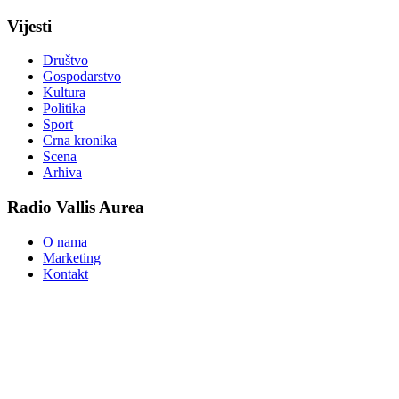
Vijesti
Društvo
Gospodarstvo
Kultura
Politika
Sport
Crna kronika
Scena
Arhiva
Radio Vallis Aurea
O nama
Marketing
Kontakt