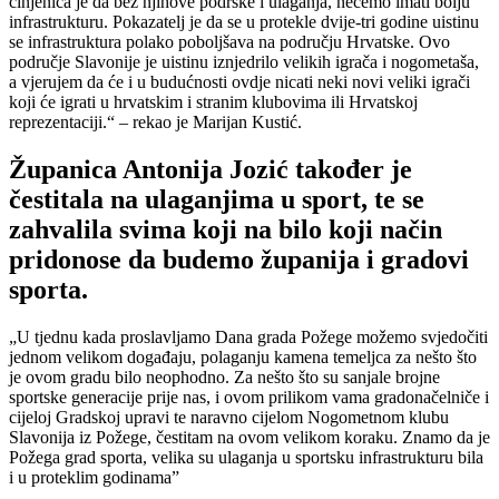
činjenica je da bez njihove podrške i ulaganja, nećemo imati bolju
infrastrukturu. Pokazatelj je da se u protekle dvije-tri godine uistinu
se infrastruktura polako poboljšava na području Hrvatske. Ovo
područje Slavonije je uistinu iznjedrilo velikih igrača i nogometaša,
a vjerujem da će i u budućnosti ovdje nicati neki novi veliki igrači
koji će igrati u hrvatskim i stranim klubovima ili Hrvatskoj
reprezentaciji.“ – rekao je Marijan Kustić.
Županica Antonija Jozić također je
čestitala na ulaganjima u sport, te se
zahvalila svima koji na bilo koji način
pridonose da budemo županija i gradovi
sporta.
„U tjednu kada proslavljamo Dana grada Požege možemo svjedočiti
jednom velikom događaju, polaganju kamena temeljca za nešto što
je ovom gradu bilo neophodno. Za nešto što su sanjale brojne
sportske generacije prije nas, i ovom prilikom vama gradonačelniče i
cijeloj Gradskoj upravi te naravno cijelom Nogometnom klubu
Slavonija iz Požege, čestitam na ovom velikom koraku. Znamo da je
Požega grad sporta, velika su ulaganja u sportsku infrastrukturu bila
i u proteklim godinama”