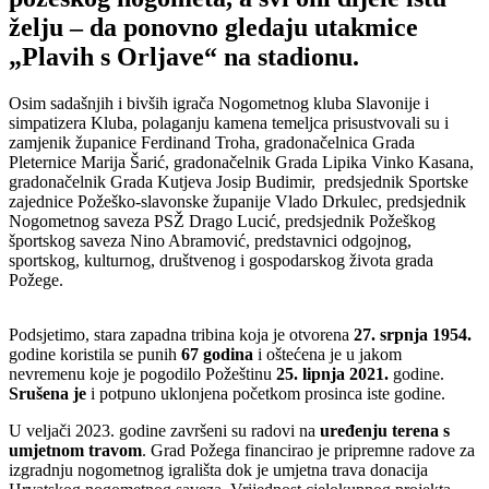
želju – da ponovno gledaju utakmice
„
Plavih s Orljave
“ na stadionu.
Osim sadašnjih i bivših igrača Nogometnog kluba Slavonije i
simpatizera Kluba, polaganju kamena temeljca prisustvovali su i
zamjenik županice Ferdinand Troha, gradonačelnica Grada
Pleternice Marija Šarić, gradonačelnik Grada Lipika Vinko Kasana,
gradonačelnik Grada Kutjeva Josip Budimir, predsjednik Sportske
zajednice Požeško-slavonske županije Vlado Drkulec, predsjednik
Nogometnog saveza PSŽ Drago Lucić, predsjednik Požeškog
športskog saveza Nino Abramović, predstavnici odgojnog,
sportskog, kulturnog, društvenog i gospodarskog života grada
Požege.
Podsjetimo, stara zapadna tribina koja je otvorena
27. srpnja 1954.
godine koristila se punih
67 godina
i oštećena je u jakom
nevremenu koje je pogodilo Požeštinu
25. lipnja 2021.
godine.
Srušena je
i potpuno uklonjena početkom prosinca iste godine.
U veljači 2023. godine završeni su radovi na
uređenju terena s
umjetnom travom
. Grad Požega financirao je pripremne radove za
izgradnju nogometnog igrališta dok je umjetna trava donacija