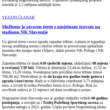
Hrvatskog nogometnog saveza. Vrijednost cjelokupnog projekta
iznosila je 2,2 milijuna tadašnjih kuna.
VEZANI ČLANAK
Službeno je otvoren teren s umjetnom travom na
stadionu NK Slavonije
Uz glavni teren i novu zgradu zapadne tribine, u planu je izgradnja
novog središnjeg terena i istočne tribine te povezivanje pješačkim
mostom oba nasipa rijeke Orljave, dakle prostor NK Požege i NK
Slavonije.
Zapadna tribina će imati
610 sjedećih mjesta
, uključujući
98 mjesta
u svečanoj VIP loži
. Tribina je dimenzija 53,44 m dužina, 11,52 m
širina, 13,26 visina. Sveukupna neto površina nove tribine iznosi
706,08 m2. Predviđeno je da
do kraja ove godine bude gotova i
zgrada i novi teren
. Radi se o radovima vrijednosti 3,75 milijuna
eura, a izvodi ih tvrtka Presoflex beton d.o.o. Požega. Rok za
završetak radova je 12 mjeseci od dana uvođenja u posao.
Nogometni klub Slavonija ove je godine obilježio velikih
60 godina
postojanja
, a osvojili su i
Trofej Požeškog športskog saveza
za
športsku udrugu u 2023. godini. Cijelu povijest Nogometnog kluba