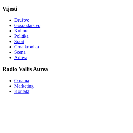
Vijesti
Društvo
Gospodarstvo
Kultura
Politika
Sport
Crna kronika
Scena
Arhiva
Radio Vallis Aurea
O nama
Marketing
Kontakt