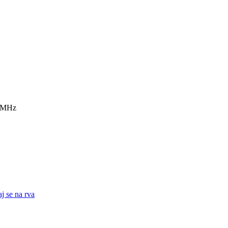
7 MHz
j se na rva