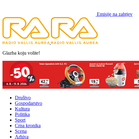
Emisije na zahtjev
Glazba koju volite!
Društvo
Gospodarstvo
Kultura
Politika
Sport
Crna kronika
Scena
Arhiva