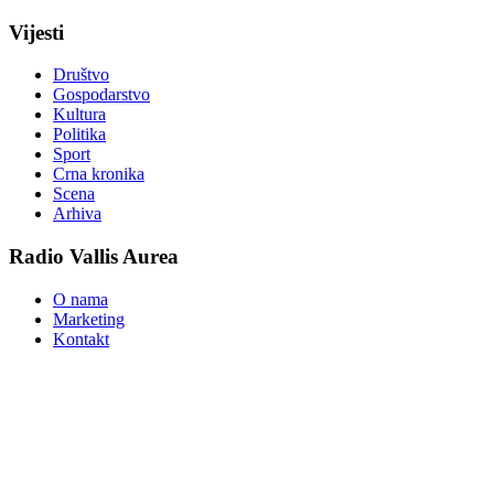
Vijesti
Društvo
Gospodarstvo
Kultura
Politika
Sport
Crna kronika
Scena
Arhiva
Radio Vallis Aurea
O nama
Marketing
Kontakt