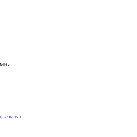
7 MHz
j se na rva