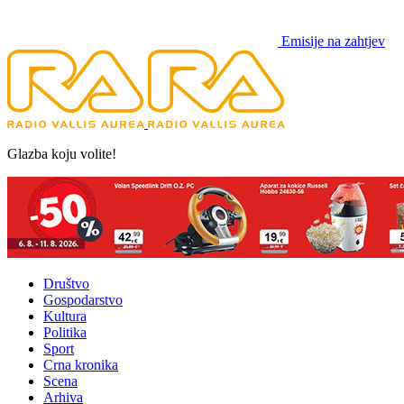
Emisije na zahtjev
Glazba koju volite!
Društvo
Gospodarstvo
Kultura
Politika
Sport
Crna kronika
Scena
Arhiva