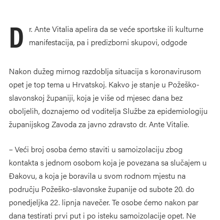
D
r. Ante Vitalia apelira da se veće sportske ili kulturne
manifestacija, pa i predizborni skupovi, odgode
Nakon dužeg mirnog razdoblja situacija s koronavirusom
opet je top tema u Hrvatskoj. Kakvo je stanje u Požeško-
slavonskoj županiji, koja je više od mjesec dana bez
oboljelih, doznajemo od voditelja Službe za epidemiologiju
županijskog Zavoda za javno zdravsto dr. Ante Vitalie.
– Veći broj osoba ćemo staviti u samoizolaciju zbog
kontakta s jednom osobom koja je povezana sa slučajem u
Đakovu, a koja je boravila u svom rodnom mjestu na
području Požeško-slavonske županije od subote 20. do
ponedjeljka 22. lipnja navečer. Te osobe ćemo nakon par
dana testirati prvi put i po isteku samoizolacije opet. Ne