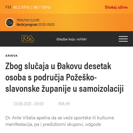
FM
90.2 MHz | 96.7 MHz
Slušaj uživo
TRENUTNO SLUŠATE
Noćni program
00:00-06:00
Glazba koju volite!
ARHIVA
Zbog slučaja u Đakovu desetak
osoba s područja Požeško-
slavonske županije u samoizolaciji
23-06-2020 • 00:00
RVA.HR
Dr. Ante Vitalia apelira da se veće sportske ili kulturne
manifestacija, pa i predizborni skupovi, odgode