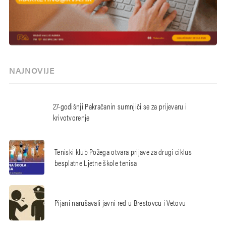
NAJNOVIJE
27-godišnji Pakračanin sumnjiči se za prijevaru i
krivotvorenje
Teniski klub Požega otvara prijave za drugi ciklus
besplatne Ljetne škole tenisa
Pijani narušavali javni red u Brestovcu i Vetovu