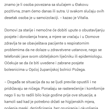
znamo je li osoba povezana sa slučajem u Đakovu
pozitivna, znam ćemo danas ili sutra. U svakom slučaju ovih
desetak osoba je u samoizolaciji. – kazao je Vitalia.
Domovi za starije i nemoćne će dobiti upute o obustavljanju
posjete i donošenja hrane, a mjere se vraćaju i u Domove
zdravlja te se obavještava pacijente s respiratornim
problemima da ne dolaze u zdravstvene ustanove, nego se
telefonski jave svom obiteljskom liječniku ili epidemiologu.
Očekuje se da će biti uvedene i zabrane posjete
bolesnicima u Općoj županijskoj bolnici Požega.
– Događa se situacija da su se ljudi previše opustili i ne
pridržavaju se ničega. Ponašaju se rasterećenije i komfornije
nego li su to radili bilo koje godine prije ove situacije, a
kamoli sad kad je potrebno držati se higijenskih mjera,
nošenja maski, dezinficiranja, bez grupiranja i okupljanja.