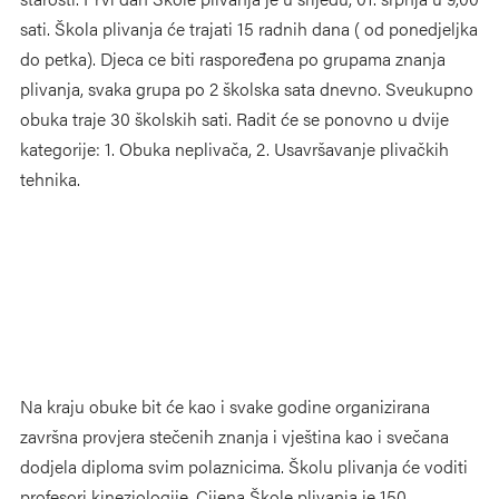
sati. Škola plivanja će trajati 15 radnih dana ( od ponedjeljka
do petka). Djeca ce biti raspoređena po grupama znanja
plivanja, svaka grupa po 2 školska sata dnevno. Sveukupno
obuka traje 30 školskih sati. Radit će se ponovno u dvije
kategorije: 1. Obuka neplivača, 2. Usavršavanje plivačkih
tehnika.
Na kraju obuke bit će kao i svake godine organizirana
završna provjera stečenih znanja i vještina kao i svečana
dodjela diploma svim polaznicima. Školu plivanja će voditi
profesori kineziologije. Cijena Škole plivanja je 150