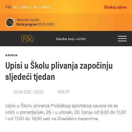
FM
90.2 MHz | 96.7 MHz
Slušaj uživo
TRENUTNO SLUŠATE
Noćni program
00:00-06:00
Glazba koju volite!
ARHIVA
Upisi u Školu plivanja započinju
sljedeći tjedan
24-06-2020 • 00:00
RVA.HR
Upisi u Školu plivanja Požeškog športskog saveza će se
vršiti u ponedjeljak, 29. i u utorak, 30. lipnja od 9,00 do 11,00
i od 17,00 do 19,00 sati na Gradskim bazenima.