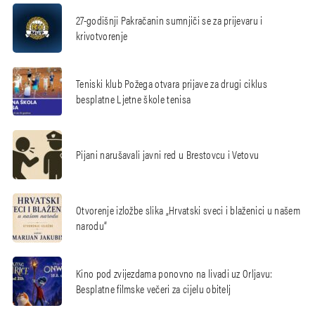
27-godišnji Pakračanin sumnjiči se za prijevaru i
krivotvorenje
Teniski klub Požega otvara prijave za drugi ciklus
besplatne Ljetne škole tenisa
Pijani narušavali javni red u Brestovcu i Vetovu
Otvorenje izložbe slika „Hrvatski sveci i blaženici u našem
narodu“
Kino pod zvijezdama ponovno na livadi uz Orljavu:
Besplatne filmske večeri za cijelu obitelj