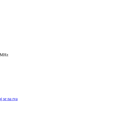
7 MHz
j se na rva