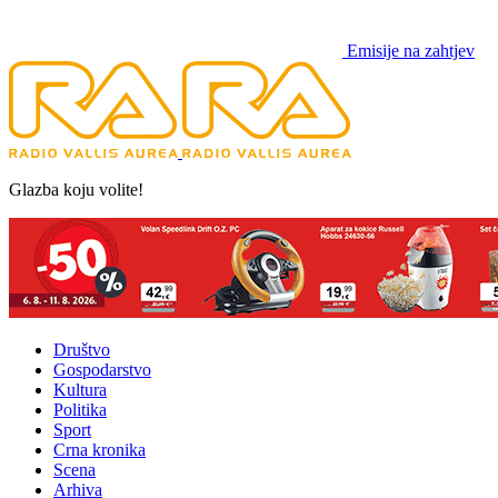
Emisije na zahtjev
Glazba koju volite!
Društvo
Gospodarstvo
Kultura
Politika
Sport
Crna kronika
Scena
Arhiva