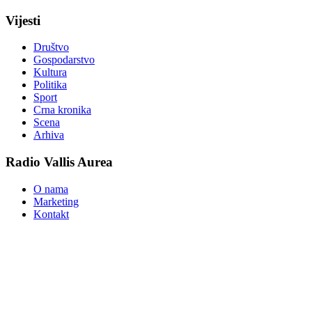
Vijesti
Društvo
Gospodarstvo
Kultura
Politika
Sport
Crna kronika
Scena
Arhiva
Radio Vallis Aurea
O nama
Marketing
Kontakt