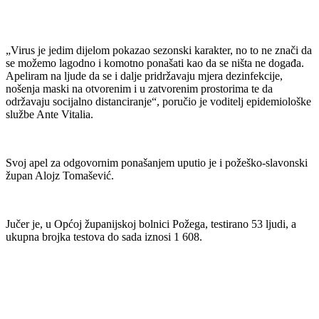
„Virus je jedim dijelom pokazao sezonski karakter, no to ne znači da
se možemo lagodno i komotno ponašati kao da se ništa ne događa.
Apeliram na ljude da se i dalje pridržavaju mjera dezinfekcije,
nošenja maski na otvorenim i u zatvorenim prostorima te da
održavaju socijalno distanciranje“, poručio je voditelj epidemiološke
službe Ante Vitalia.
Svoj apel za odgovornim ponašanjem uputio je i požeško-slavonski
župan Alojz Tomašević.
Jučer je, u Općoj županijskoj bolnici Požega, testirano 53 ljudi, a
ukupna brojka testova do sada iznosi 1 608.