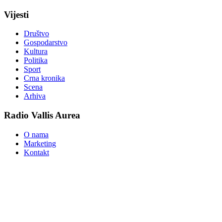
Vijesti
Društvo
Gospodarstvo
Kultura
Politika
Sport
Crna kronika
Scena
Arhiva
Radio Vallis Aurea
O nama
Marketing
Kontakt