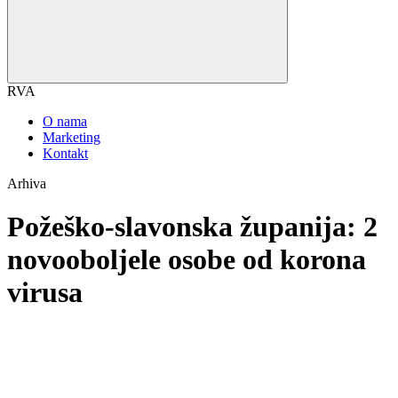
RVA
O nama
Marketing
Kontakt
Arhiva
Požeško-slavonska županija: 2
novooboljele osobe od korona
virusa