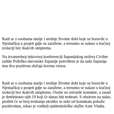
Radi se o osobama starije i srednje životne dobi koje su boravile u
Njemačkoj u posjeti gdje su zaražene, a trenutno se nalaze u kućnoj
izolaciji bez ikakvih simptoma.
Na izvanrednoj tiskovnoj konferenciji županijskog stožera Civilne
zaštite Požeško-slavonske županije potvrđeno je da naša županija
ima dva pozitivna slučaja korona virusa.
Radi se o osobama starije i srednje životne dobi koje su boravile u
Njemačkoj u posjeti gdje su zaražene, a trenutno se nalaze u kućnoj
izolaciji bez ikakvih simptoma. Osobe su ostvarile kontakte, a zasad
je detektirano njih 19 koji će danas biti testirani. S obzirom na nalaz,
proširit će se broj testiranja ukoliko se neki od kontakata pokažu
pozitivnima, rekao je voditelj epidemiološke službe Ante Vitalia.