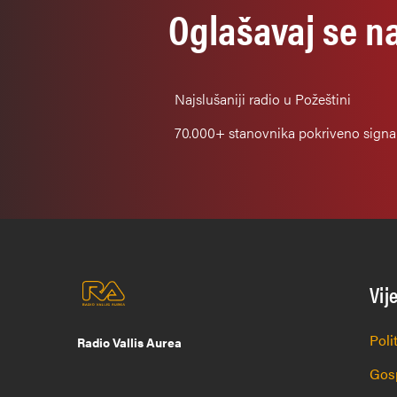
Oglašavaj se n
Najslušaniji
radio u Požeštini
70.000+
stanovnika pokriveno sign
Vij
Poli
Radio Vallis Aurea
Gos