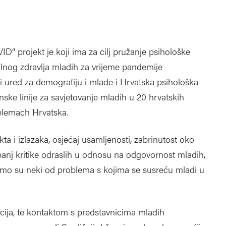
projekt je koji ima za cilj pružanje psihološke
lnog zdravlja mladih za vrijeme pandemije
ni ured za demografiju i mlade i Hrvatska psihološka
ske linije za savjetovanje mladih u 20 hrvatskih
Telemach Hrvatska.
ta i izlazaka, osjećaj usamljenosti, zabrinutost oko
panj kritike odraslih u odnosu na odgovornost mladih,
i samo su neki od problema s kojima se susreću mladi u
ija, te kontaktom s predstavnicima mladih