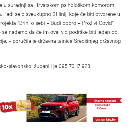
se u suradnji sa Hrvatskom psihološkom komorom
. Radi se o sveukupno 21 liniji koje će biti otvorene u
ojekta “Brini o sebi – Budi dobro – Proživi Covid”.
e se nadamo da će im ovaj vid podrške biti jedan od
ije. – poručila je državna tajnica Središnjeg državnog
ško-slavonskoj županiji je 095 70 17 923.