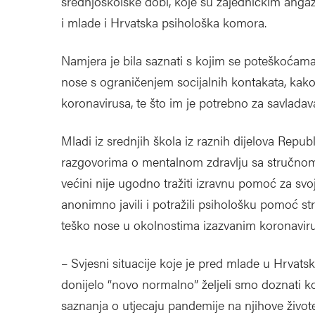
srednjoškolske dobi, koje su zajedničkim anga
i mlade i Hrvatska psihološka komora.
Namjera je bila saznati s kojim se poteškoća
nose s ograničenjem socijalnih kontakata, kako
koronavirusa, te što im je potrebno za savladava
Mladi iz srednjih škola iz raznih dijelova Repu
razgovorima o mentalnom zdravlju sa stručnom 
većini nije ugodno tražiti izravnu pomoć za svoj
anonimno javili i potražili psihološku pomoć st
teško nose u okolnostima izazvanim koronavir
– Svjesni situacije koje je pred mlade u Hrvatsk
donijelo “novo normalno” željeli smo doznati koj
saznanja o utjecaju pandemije na njihove živote