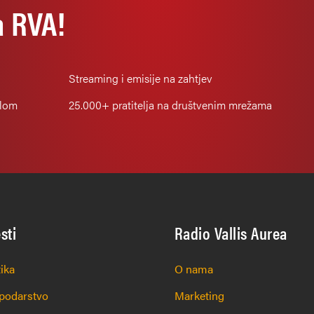
a RVA!
Streaming i emisije na zahtjev
alom
25.000+
pratitelja na društvenim mrežama
esti
Radio Vallis Aurea
tika
O nama
podarstvo
Marketing