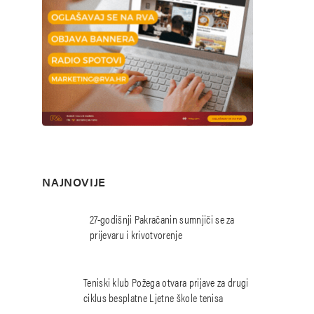
NAJNOVIJE
27-godišnji Pakračanin sumnjiči se za
prijevaru i krivotvorenje
Teniski klub Požega otvara prijave za drugi
ciklus besplatne Ljetne škole tenisa