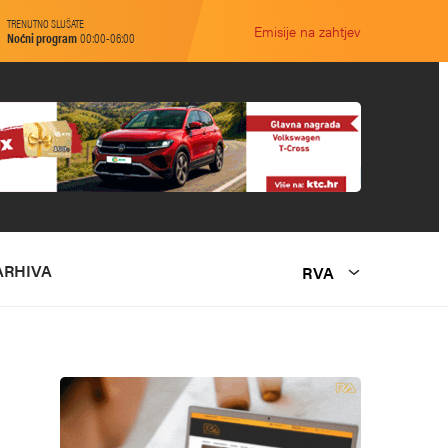
TRENUTNO SLUŠATE
Emisije na zahtjev
Noćni program
00:00-06:00
ARHIVA
RVA
O NAMA
MARKETING
KONTAKT