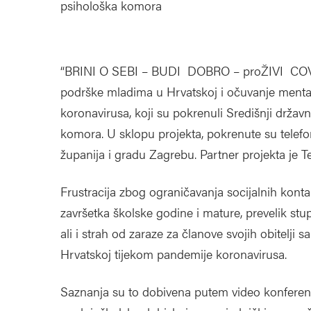
psihološka komora
“BRINI O SEBI – BUDI DOBRO – proŽIVI COVID” 
podrške mladima u Hrvatskoj i očuvanje menta
koronavirusa, koji su pokrenuli Središnji držav
komora. U sklopu projekta, pokrenute su telefon
županija i gradu Zagrebu. Partner projekta je 
Frustracija zbog ograničavanja socijalnih kontak
završetka školske godine i mature, prevelik stu
ali i strah od zaraze za članove svojih obitelj
Hrvatskoj tijekom pandemije koronavirusa.
Saznanja su to dobivena putem video konferenc