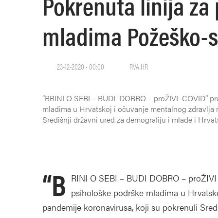
Pokrenuta linija z
mladima Požeško-s
23-12-2020 • 00:00
RVA.HR
“BRINI O SEBI – BUDI DOBRO – proŽIVI COVID” projek
mladima u Hrvatskoj i očuvanje mentalnog zdravlja m
Središnji državni ured za demografiju i mlade i Hrv
“B
RINI O SEBI – BUDI DOBRO – proŽIVI CO
psihološke podrške mladima u Hrvatsko
pandemije koronavirusa, koji su pokrenuli Sredi