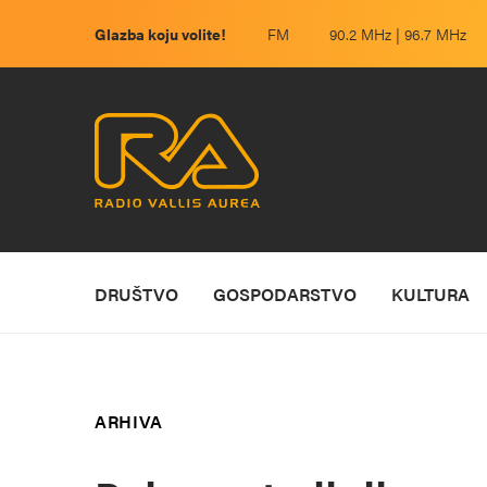
Glazba koju volite!
FM
90.2 MHz | 96.7 MHz
DRUŠTVO
GOSPODARSTVO
KULTURA
ARHIVA