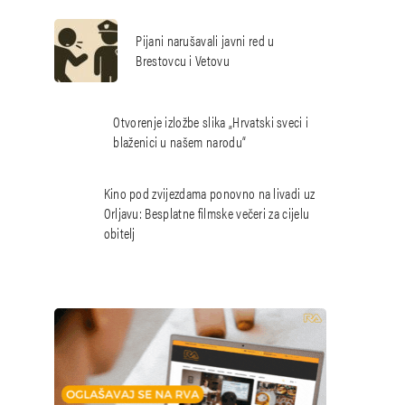
Pijani narušavali javni red u
Brestovcu i Vetovu
Otvorenje izložbe slika „Hrvatski sveci i
blaženici u našem narodu“
Kino pod zvijezdama ponovno na livadi uz
Orljavu: Besplatne filmske večeri za cijelu
obitelj