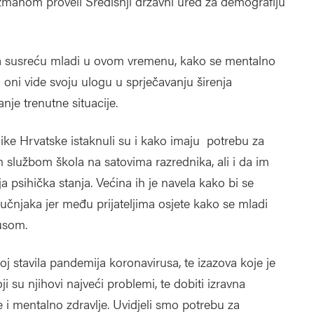
žmanom proveli Središnji državni ured za demografiju
ma susreću mladi u ovom vremenu, kako se mentalno
 oni vide svoju ulogu u sprječavanju širenja
nje trenutne situacije.
blike Hrvatske istaknuli su i kako imaju potrebu za
službom škola na satovima razrednika, ali i da im
a psihička stanja. Većina ih je navela kako bi se
ručnjaka jer među prijateljima osjete kako se mladi
usom.
oj stavila pandemija koronavirusa, te izazova koje je
i su njihovi najveći problemi, te dobiti izravna
 i mentalno zdravlje. Uvidjeli smo potrebu za