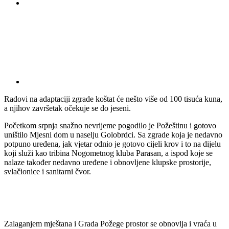
Radovi na adaptaciji zgrade koštat će nešto više od 100 tisuća kuna,
a njihov završetak očekuje se do jeseni.
Početkom srpnja snažno nevrijeme pogodilo je Požeštinu i gotovo
uništilo Mjesni dom u naselju Golobrdci. Sa zgrade koja je nedavno
potpuno uređena, jak vjetar odnio je gotovo cijeli krov i to na dijelu
koji služi kao tribina Nogometnog kluba Parasan, a ispod koje se
nalaze također nedavno uređene i obnovljene klupske prostorije,
svlačionice i sanitarni čvor.
Zalaganjem mještana i Grada Požege prostor se obnovlja i vraća u