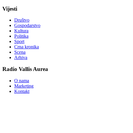
Vijesti
Društvo
Gospodarstvo
Kultura
Politika
Sport
Crna kronika
Scena
Arhiva
Radio Vallis Aurea
O nama
Marketing
Kontakt