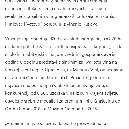
Graševina i Chardonnay, predstavlja dobru strategiju
odnosno odluku razvoja novih proizvoda i pažljivih
selekcija s posebnih vinogradarskih položaja: Vinkomir,
Hrnjevac i Vetovo“, poručuju iz vinarije Kutjevo.
Vinarija koja obrađuje 420 ha vlastitih vinograda, a s 370 ha
dodatne potrebe za proizvodnju osigurava otkupom grožđa
s lokalnim obiteljskim poljoprivrednim gospodarstava iz
godine u godinu predstavlja sinonim za kvalitetu vina na
vinskoj sceni regije. Upravo su, uz Mundus Vini, na nedavno
održanom Concours Mondial de Bruxelles, jednom od
najvećih i najpoznatijih svjetskih ocjenjivanja vina, u
konkurenciji od 8,500 uzoraka vina iz svih krajeva svijeta,
osvojene srebrne medalje i za premium linije Graševinu de
Gotho berbe 2018. te Maximo Nero berbe 2016.
„Premium linija Graševina de Gotho proizvedena je