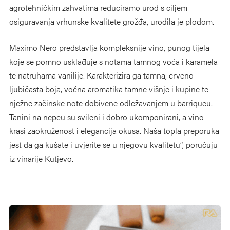
agrotehničkim zahvatima reduciramo urod s ciljem
osiguravanja vrhunske kvalitete grožđa, urodila je plodom.
Maximo Nero predstavlja kompleksnije vino, punog tijela
koje se pomno usklađuje s notama tamnog voća i karamela
te natruhama vanilije. Karakterizira ga tamna, crveno-
ljubičasta boja, voćna aromatika tamne višnje i kupine te
nježne začinske note dobivene odležavanjem u barriqueu.
Tanini na nepcu su svileni i dobro ukomponirani, a vino
krasi zaokruženost i elegancija okusa. Naša topla preporuka
jest da ga kušate i uvjerite se u njegovu kvalitetu“, poručuju
iz vinarije Kutjevo.