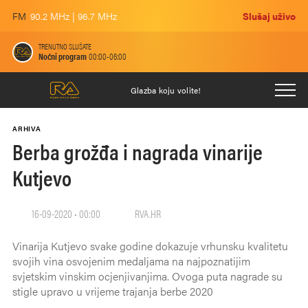
FM
90.2 MHz | 96.7 MHz
Slušaj uživo
TRENUTNO SLUŠATE
Noćni program
00:00-06:00
Glazba koju volite!
ARHIVA
Berba grožđa i nagrada vinarije
Kutjevo
16-09-2020 • 00:00
RVA.HR
Vinarija Kutjevo svake godine dokazuje vrhunsku kvalitetu
svojih vina osvojenim medaljama na najpoznatijim
svjetskim vinskim ocjenjivanjima. Ovoga puta nagrade su
stigle upravo u vrijeme trajanja berbe 2020