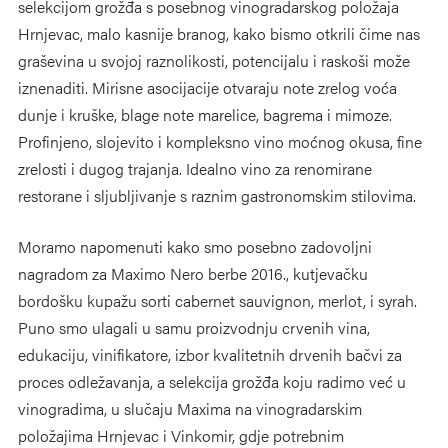
selekcijom grožđa s posebnog vinogradarskog položaja
Hrnjevac, malo kasnije branog, kako bismo otkrili čime nas
graševina u svojoj raznolikosti, potencijalu i raskoši može
iznenaditi. Mirisne asocijacije otvaraju note zrelog voća
dunje i kruške, blage note marelice, bagrema i mimoze.
Profinjeno, slojevito i kompleksno vino moćnog okusa, fine
zrelosti i dugog trajanja. Idealno vino za renomirane
restorane i sljubljivanje s raznim gastronomskim stilovima.
Moramo napomenuti kako smo posebno zadovoljni
nagradom za Maximo Nero berbe 2016., kutjevačku
bordošku kupažu sorti cabernet sauvignon, merlot, i syrah.
Puno smo ulagali u samu proizvodnju crvenih vina,
edukaciju, vinifikatore, izbor kvalitetnih drvenih bačvi za
proces odležavanja, a selekcija grožđa koju radimo već u
vinogradima, u slučaju Maxima na vinogradarskim
položajima Hrnjevac i Vinkomir, gdje potrebnim