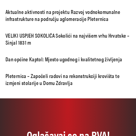
Aktualne aktivnosti na projektu Razvoj vodnokomunalne
infrastrukture na području aglomeracije Pleternica
VELIKI USPJEH SOKOLIĆA Sokolići na najvišem vrhu Hrvatske –
Sinjal 1831 m
Dan općine Kaptol: Mjesto ugodnog i kvalitetnog življenja
Pleternica – Započeli radovi na rekonstrukciji krovišta te
izmjeni stolarije u Domu Zdravlja
Oglašavaj se na RVA!