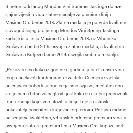
S netom održanog Mundus Vini Summer Tastinga dolaze
sjajne vijesti u vidu zlatne medalje za premium liniju
Maximo Oro berbe 2018. Zlatna medalja je potvrda kvalitete
s ovogodišnjeg proljetnog Mundus Vini Spring Tastinga
kada je ista linija Maximo Oro berbe 2018. uz Vrhunsku
Graševinu berbe 2019. osvojila zlatnu medalju, a kvalitetna
Graševina Kutjevo berbe 2019. osvojila srebrnu medalju.
„Pokazali smo kako iz godine u godinu ljubitelji naših vina
mogu očekivati kontinuiranu kvalitetu. Cijenjeni svjetski
ocjenjivači potvrđuju ono čega smo svjesni, međutim ono
što je nama bitno za naglasiti jest kako su i kupci prepoznali
trud i znanje koje smo uložili u linije koje su istinski
pokazatelji posebitosti kutjevačkog terroira. Pažljivo radimo
na serijama kvalitetnih, vrhunskih odnosno premium vina, a
osvojeno zlato za premium liniju Maximo Oro, kupažu sorti