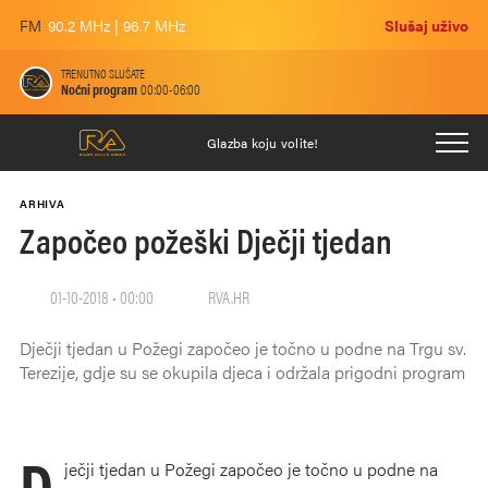
FM
90.2 MHz | 96.7 MHz
Slušaj uživo
TRENUTNO SLUŠATE
Noćni program
00:00-06:00
Glazba koju volite!
ARHIVA
Započeo požeški Dječji tjedan
01-10-2018 • 00:00
RVA.HR
Dječji tjedan u Požegi započeo je točno u podne na Trgu sv.
Terezije, gdje su se okupila djeca i održala prigodni program
D
ječji tjedan u Požegi započeo je točno u podne na