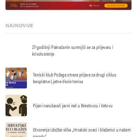
NAJNOVIJE
27-godišnji Pakračanin sumnjiči se za prijevaru i
krivotvorenje
Teniski klub Požega otvara prijave za drugi ciklus
besplatne Ljetne škole tenisa
Pijani narušavali javni red u Brestovcu i Vetovu
Otvorenje izložbe slika „Hrvatski sveci i blaženici u našem
narodu“