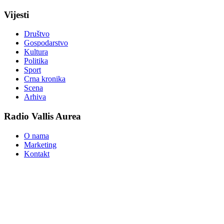
Vijesti
Društvo
Gospodarstvo
Kultura
Politika
Sport
Crna kronika
Scena
Arhiva
Radio Vallis Aurea
O nama
Marketing
Kontakt