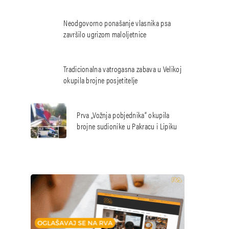
Neodgovorno ponašanje vlasnika psa
završilo ugrizom maloljetnice
Tradicionalna vatrogasna zabava u Velikoj
okupila brojne posjetitelje
Prva „Vožnja pobjednika“ okupila
brojne sudionike u Pakracu i Lipiku