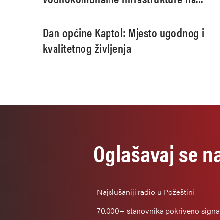
području aglomeracije Pleternica
Dan općine Kaptol: Mjesto ugodnog i
kvalitetnog življenja
Oglašavaj se n
Najslušaniji
radio u Požeštini
70.000+
stanovnika pokriveno sign