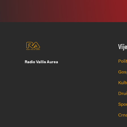
Vij
Poli
Radio Vallis Aurea
Gos
Kult
Dru
Spo
Crna