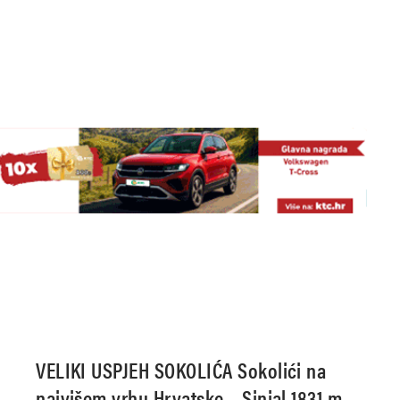
VELIKI USPJEH SOKOLIĆA Sokolići na
najvišem vrhu Hrvatske – Sinjal 1831 m