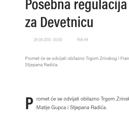
Posebna regulacija
za Devetnicu
28-08-2015 • 00:00
RVA.HR
Promet će se odvijati obilazno Trgom Zrinskog i Fra
Stjepana Radića.
P
romet će se odvijati obilazno Trgom Zrin
Matije Gupca i Stjepana Radića.