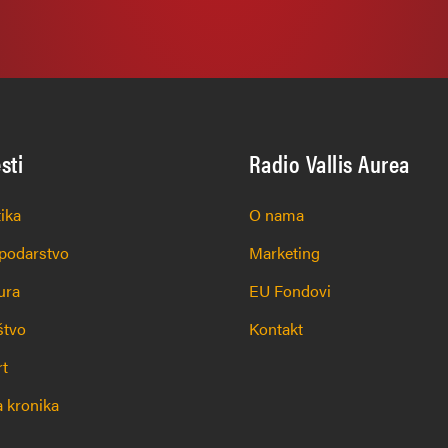
esti
Radio Vallis Aurea
tika
O nama
podarstvo
Marketing
ura
EU Fondovi
štvo
Kontakt
rt
 kronika