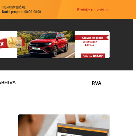
TRENUTNO SLUŠATE
Emisije na zahtjev
Noćni program
00:00-06:00
ARHIVA
RVA
O NAMA
MARKETING
KONTAKT