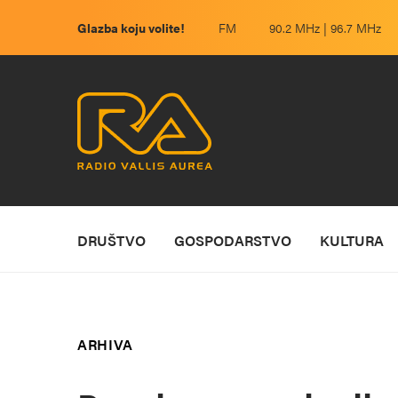
Glazba koju volite!
FM
90.2 MHz | 96.7 MHz
DRUŠTVO
GOSPODARSTVO
KULTURA
ARHIVA