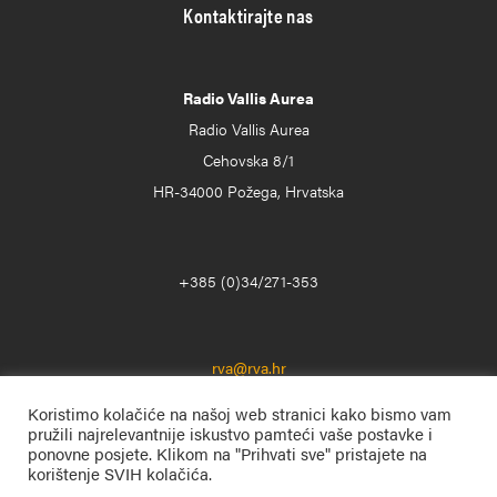
Kontaktirajte nas
Radio Vallis Aurea
Radio Vallis Aurea
Cehovska 8/1
HR-34000 Požega, Hrvatska
+385 (0)34/271-353
rva@rva.hr
Koristimo kolačiće na našoj web stranici kako bismo vam
pružili najrelevantnije iskustvo pamteći vaše postavke i
ponovne posjete. Klikom na "Prihvati sve" pristajete na
korištenje SVIH kolačića.