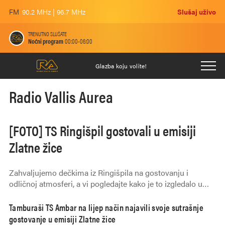
FM
90.2 MHz | 96.7 MHz
Slušaj uživo
TRENUTNO SLUŠATE
Noćni program
00:00-06:00
Glazba koju volite!
Radio Vallis Aurea
[FOTO] TS Ringišpil gostovali u emisiji
Zlatne žice
Zahvaljujemo dečkima iz Ringišpila na gostovanju i
odličnoj atmosferi, a vi pogledajte kako je to izgledalo u
emisiji Zlatne žice.
Tamburaši TS Ambar na lijep način najavili svoje sutrašnje
gostovanje u emisiji Zlatne žice