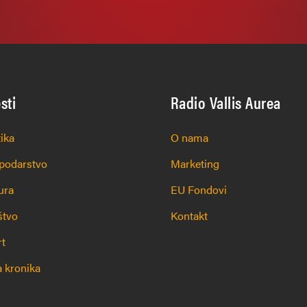
esti
Radio Vallis Aurea
tika
O nama
podarstvo
Marketing
ura
EU Fondovi
štvo
Kontakt
rt
 kronika