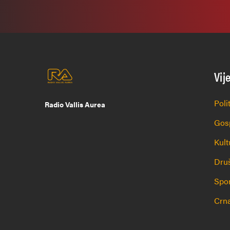
Vij
Poli
Radio Vallis Aurea
Gos
Kult
Dru
Spo
Crna