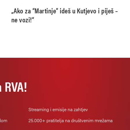
a
„Ako za “Martinje” ideš u Kutjevo i piješ –
ne vozi!“
a RVA!
Streaming i emisije na zahtjev
alom
25.000+
pratitelja na društvenim mrežama