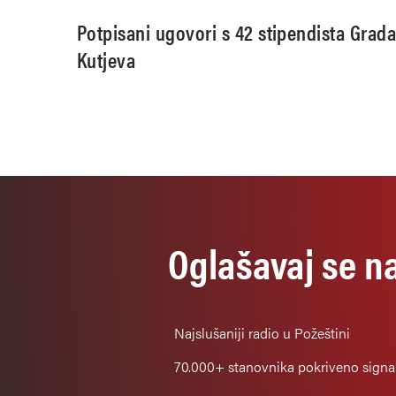
Potpisani ugovori s 42 stipendista Grad
Kutjeva
Oglašavaj se n
Najslušaniji
radio u Požeštini
70.000+
stanovnika pokriveno sign