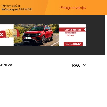
TRENUTNO SLUŠATE
Emisije na zahtjev
Noćni program
00:00-06:00
ARHIVA
RVA
O NAMA
MARKETING
KONTAKT