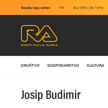
Glazba koju volite!
FM
90.2 MHz | 96.7 MHz
DRUŠTVO
GOSPODARSTVO
KULTURA
Josip Budimir