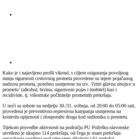
Kako je i najavljeno prošli vikend, s ciljem osiguranja povoljnog
stanja sigurnosti cestovnog prometa provedene su mjere pojačanog
nadzora prometa, posebno usmjerene na tzv. ‘četiri glavna ubojice u
prometu’ (alkohol, brzina, sigurnosni pojas i mobitel) kao i
recidiviste, tj. višestruke počinitelje prometnih prekršaja.
U noći sa subote na nedjelju 30./31. svibnja, od 20:00 do 05:00 sati,
provedena je preventivno-represivna kampanja usmjerena na
kontrolu opijenosti i zlouporabe droga kod sudionika u prometu.
Tijekom provedbe aktivnosti na području PU Požeško-slavonske
utvrđeno je ukupno 114 prekršaja, od čega je osam prekršaja
upravljanja vozilima pod utjecajem alkohola i 61 prekršaj