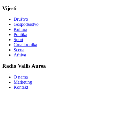
Vijesti
Društvo
Gospodarstvo
Kultura
Politika
Sport
Crna kronika
Scena
Arhiva
Radio Vallis Aurea
O nama
Marketing
Kontakt