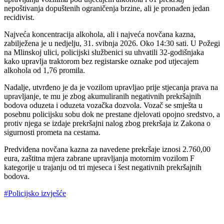
nepoštivanja dopuštenih ograničenja brzine, ali je pronađen jedan
recidivist.
Najveća koncentracija alkohola, ali i najveća novčana kazna,
zabilježena je u nedjelju, 31. svibnja 2026. Oko 14:30 sati. U Požegi
na Mlinskoj ulici, policijski službenici su uhvatili 32-godišnjaka
kako upravlja traktorom bez registarske oznake pod utjecajem
alkohola od 1,76 promila.
Nadalje, utvrđeno je da je vozilom upravljao prije stjecanja prava na
upravljanje, te mu je zbog akumuliranih negativnih prekršajnih
bodova oduzeta i oduzeta vozačka dozvola. Vozač se smješta u
posebnu policijsku sobu dok ne prestane djelovati opojno sredstvo, a
protiv njega se izdaje prekršajni nalog zbog prekršaja iz Zakona o
sigurnosti prometa na cestama.
Predviđena novčana kazna za navedene prekršaje iznosi 2.760,00
eura, zaštitna mjera zabrane upravljanja motornim vozilom F
kategorije u trajanju od tri mjeseca i šest negativnih prekršajnih
bodova.
#Policijsko izvješće