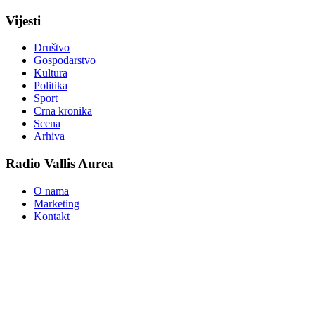
Vijesti
Društvo
Gospodarstvo
Kultura
Politika
Sport
Crna kronika
Scena
Arhiva
Radio Vallis Aurea
O nama
Marketing
Kontakt