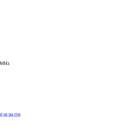
7 MHz
j se na rva