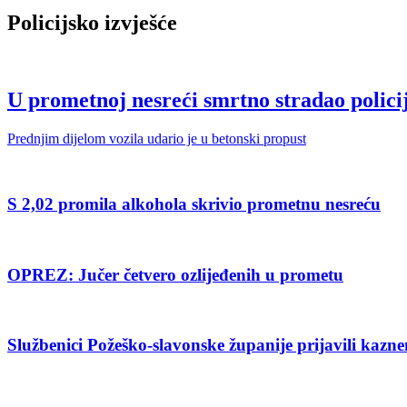
Policijsko izvješće
U prometnoj nesreći smrtno stradao policij
Prednjim dijelom vozila udario je u betonski propust
S 2,02 promila alkohola skrivio prometnu nesreću
OPREZ: Jučer četvero ozlijeđenih u prometu
Službenici Požeško-slavonske županije prijavili kazne