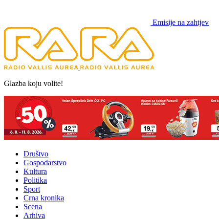
Emisije na zahtjev
Glazba koju volite!
Društvo
Gospodarstvo
Kultura
Politika
Sport
Crna kronika
Scena
Arhiva