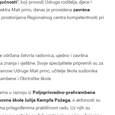
gućnosti
“, koji provodi Udruga roditelja, djece i
ektra Mali princ, danas je provedena
završna
u prostorijama Regionalnog centra kompetentnosti pri
e održana četvrta radionica, ujedno i završna
znanja i vještine. Svoje specijalitete pripremili su za
lanove Udruge Mali princ, učitelje škola sudionika
rambene i Obrtničke škole.
ćama u razvoju iz
Poljoprivredno-prehrambene
ovne škole Julija Kempfa Požega
, a aktivnosti su
ma prilagođenima praktičnom radu. Uz njih su