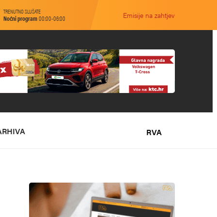
TRENUTNO SLUŠATE
Emisije na zahtjev
Noćni program
00:00-06:00
ARHIVA
RVA
O NAMA
MARKETING
KONTAKT