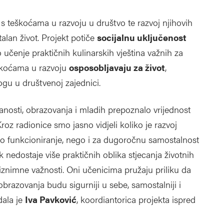
 s teškoćama u razvoju u društvo te razvoj njihovih
alan život. Projekt potiče
socijalnu uključenost
 učenje praktičnih kulinarskih vještina važnih za
eškoćama u razvoju
osposobljavaju za život
,
logu u društvenoj zajednici.
anosti, obrazovanja i mladih prepoznalo vrijednost
oz radionice smo jasno vidjeli koliko je razvoj
o funkcioniranje, nego i za dugoročnu samostalnost
 nedostaje više praktičnih oblika stjecanja životnih
iznimne važnosti. Oni učenicima pružaju priliku da
brazovanja budu sigurniji u sebe, samostalniji i
dala je
Iva Pavković
, koordiantorica projekta ispred