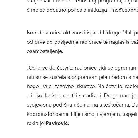
sudjelovali i učenici redovitog programa, koji s
čime se dodatno poticala inkluzija i međusobn
Koordinatorica aktivnosti ispred Udruge Mali p
od prve do posljednje radionice te naglasila važ
osamostaljenje.
„Od prve do četvrte radionice vidi se ogroman 
niti su se susrela s pripremom jela i radom s n
nego i vrlo izazovno iskustvo. Na četvrtoj radion
ali i koliko žele raditi i surađivati. Drago nam j
svojevrsna podrška učenicima s teškoćama. Dakl
koordinatoricama. Htjeli smo, i vjerujem, uspjeli 
rekla je
Pavković
.