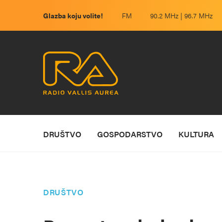
Glazba koju volite!
FM
90.2 MHz | 96.7 MHz
DRUŠTVO
GOSPODARSTVO
KULTURA
DRUŠTVO