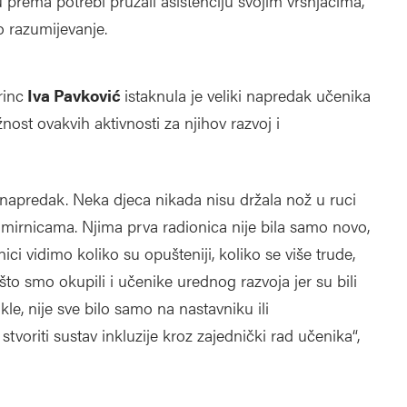
u prema potrebi pružali asistenciju svojim vršnjacima,
o razumijevanje.
rinc
Iva Pavković
istaknula je veliki napredak učenika
nost ovakvih aktivnosti za njihov razvoj i
napredak. Neka djeca nikada nisu držala nož u ruci
amirnicama. Njima prva radionica nije bila samo novo,
ici vidimo koliko su opušteniji, koliko se više trude,
e što smo okupili i učenike urednog razvoja jer su bili
e, nije sve bilo samo na nastavniku ili
stvoriti sustav inkluzije kroz zajednički rad učenika“,