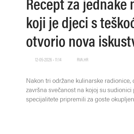
Recept za jednake 
koji je djeci s teš
otvorio nova iskust
12-05-2026 • 11:14
RVA.HR
Nakon tri održane kulinarske radionice, 
završna svečanost na kojoj su sudionici 
specijalitete pripremili za goste okuplj