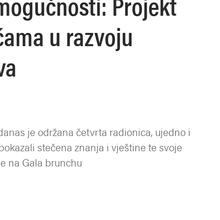
mogućnosti: Projekt
koćama u razvoju
va
danas je održana četvrta radionica, ujedno i
pokazali stečena znanja i vještine te svoje
ene na Gala brunchu