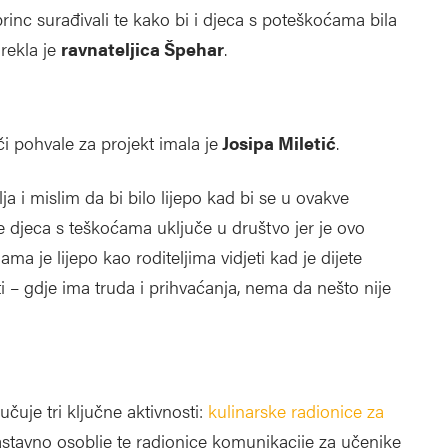
princ surađivali te kako bi i djeca s poteškoćama bila
 rekla je
ravnateljica Špehar
.
či pohvale za projekt imala je
Josipa Miletić
.
ja i mislim da bi bilo lijepo kad bi se u ovakve
se djeca s teškoćama uključe u društvo jer je ovo
ama je lijepo kao roditeljima vidjeti kad je dijete
sti – gdje ima truda i prihvaćanja, nema da nešto nije
jučuje tri ključne aktivnosti:
kulinarske radionice za
astavno osoblje te radionice komunikacije za učenike