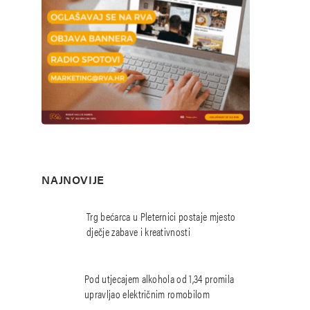
NAJNOVIJE
Trg bećarca u Pleternici postaje mjesto
dječje zabave i kreativnosti
Pod utjecajem alkohola od 1,34 promila
upravljao električnim romobilom