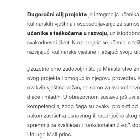
Dugoročni cilj projekta
je integracija učenika
kulinarskih vještina i osposobljavanje za samost
učenika s teškoćama u razvoju
, uz istodobno
svakodnevni život. Kroz projekt se učenici s t
razvijajući kulinarske vještine i jačajući svoju u
„Izuzetno smo zadovoljni što je Ministarstvo zn
ovog projekta i omogućilo njegovu provedbu. Kr
ovakvih vještina važan, ne samo za svakodnevn
djece i mladih. U obrazovnom sustavu još uvijek
kompetencija, zbog čega su ovakvi projekti od 
nakon završetka osnovnog ili srednjoškolskog o
spremniji za kvalitetan i funkcionalan život“, do
Udruge Mali princ.