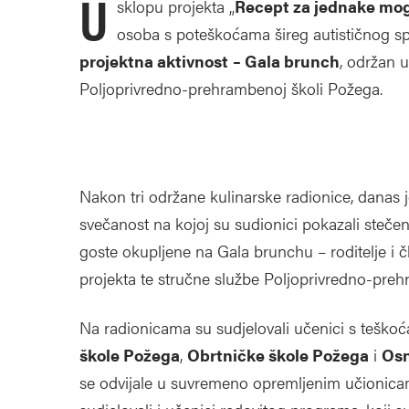
U
sklopu projekta „
Recept za jednake mo
osoba s poteškoćama šireg autističnog sp
projektna aktivnost
– Gala brunch
, održan 
Poljoprivredno-prehrambenoj školi Požega.
Nakon tri održane kulinarske radionice, danas j
svečanost na kojoj su sudionici pokazali stečena 
goste okupljene na Gala brunchu – roditelje i č
projekta te stručne službe Poljoprivredno-preh
Na radionicama su sudjelovali učenici s teško
škole Požega
,
Obrtničke škole Požega
i
Osn
se odvijale u suvremeno opremljenim učionica