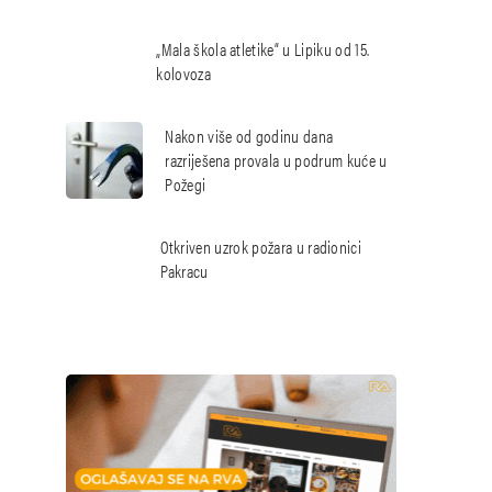
„Mala škola atletike“ u Lipiku od 15.
kolovoza
Nakon više od godinu dana
razriješena provala u podrum kuće u
Požegi
Otkriven uzrok požara u radionici
Pakracu