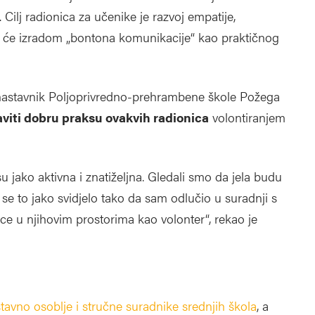
 Cilj radionica za učenike je razvoj empatije,
it će izradom „bontona komunikacije“ kao praktičnog
 nastavnik Poljoprivredno-prehrambene škole Požega
aviti dobru praksu ovakvih radionica
volontiranjem
su jako aktivna i znatiželjna. Gledali smo da jela budu
 se to jako svidjelo tako da sam odlučio u suradnji s
ce u njihovim prostorima kao volonter“, rekao je
tavno osoblje i stručne suradnike srednjih škola
, a