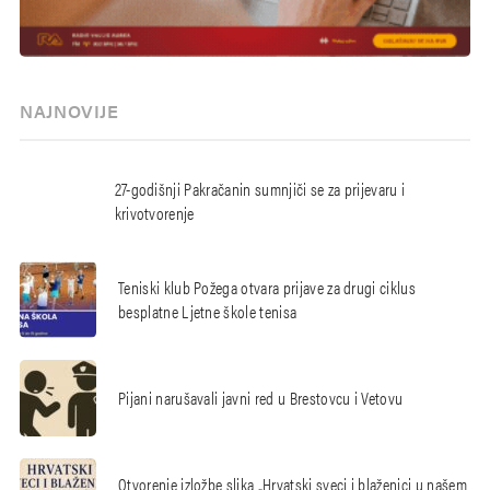
NAJNOVIJE
27-godišnji Pakračanin sumnjiči se za prijevaru i
krivotvorenje
Teniski klub Požega otvara prijave za drugi ciklus
besplatne Ljetne škole tenisa
Pijani narušavali javni red u Brestovcu i Vetovu
Otvorenje izložbe slika „Hrvatski sveci i blaženici u našem