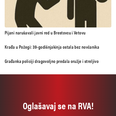
Pijani narušavali javni red u Brestovcu i Vetovu
Krađa u Požegi: 39-godišnjakinja ostala bez novčanika
Građanka policiji dragovoljno predala oružje i streljivo
Oglašavaj se na RVA!