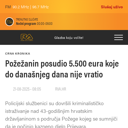
FM
90.2 MHz | 96.7 MHz
Slušaj uživo
TRENUTNO SLUŠATE
Noćni program
00:00-06:00
Glazba koju volite!
CRNA KRONIKA
Požežanin posudio 5.500 eura koje
do današnjeg dana nije vratio
21-08-2025 • 08:05
RVA.HR
Policijski službenici su dovršili kriminalističko
istraživanje nad 43-godišnjim hrvatskim
državljaninom s područja Požege kojeg se sumnjiči
da je počinio kazneno djelo Prijevara.