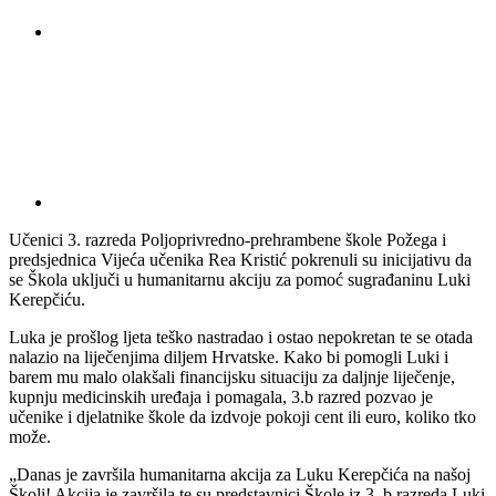
Učenici 3. razreda Poljoprivredno-prehrambene škole Požega i
predsjednica Vijeća učenika Rea Kristić pokrenuli su inicijativu da
se Škola uključi u humanitarnu akciju za pomoć sugrađaninu Luki
Kerepčiću.
Luka je prošlog ljeta teško nastradao i ostao nepokretan te se otada
nalazio na liječenjima diljem Hrvatske. Kako bi pomogli Luki i
barem mu malo olakšali financijsku situaciju za daljnje liječenje,
kupnju medicinskih uređaja i pomagala, 3.b razred pozvao je
učenike i djelatnike škole da izdvoje pokoji cent ili euro, koliko tko
može.
„Danas je završila humanitarna akcija za Luku Kerepčića na našoj
Školi! Akcija je završila te su predstavnici Škole iz 3. b razreda Luki