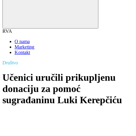
RVA
O nama
Marketing
Kontakt
Društvo
Učenici uručili prikupljenu
donaciju za pomoć
sugrađaninu Luki Kerepčiću