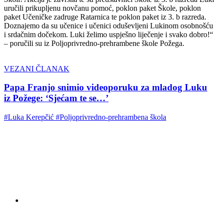
uručili prikupljenu novčanu pomoć, poklon paket Škole, poklon
paket Učeničke zadruge Ratarnica te poklon paket iz 3. b razreda.
Doznajemo da su učenice i učenici oduševljeni Lukinom osobnošću
i srdačnim dočekom. Luki želimo uspješno liječenje i svako dobro!“
– poručili su iz Poljoprivredno-prehrambene škole Požega.
VEZANI ČLANAK
Papa Franjo snimio videoporuku za mladog Luku
iz Požege: ‘Sjećam te se…’
#Luka Kerepčić
#Poljoprivredno-prehrambena škola