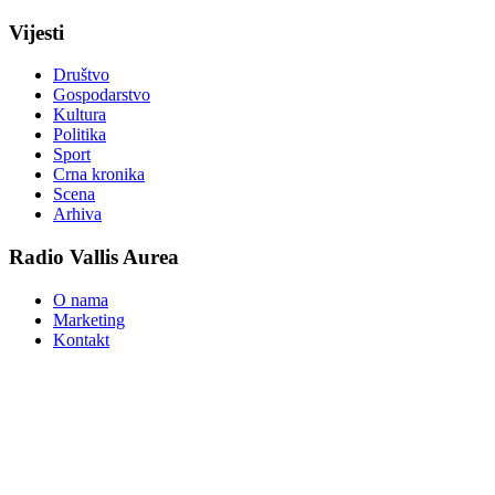
Vijesti
Društvo
Gospodarstvo
Kultura
Politika
Sport
Crna kronika
Scena
Arhiva
Radio Vallis Aurea
O nama
Marketing
Kontakt