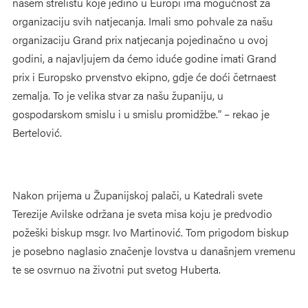
našem strelištu koje jedino u Europi ima mogućnost za
organizaciju svih natjecanja. Imali smo pohvale za našu
organizaciju Grand prix natjecanja pojedinačno u ovoj
godini, a najavljujem da ćemo iduće godine imati Grand
prix i Europsko prvenstvo ekipno, gdje će doći četrnaest
zemalja. To je velika stvar za našu županiju, u
gospodarskom smislu i u smislu promidžbe.“ – rekao je
Bertelović.
Nakon prijema u Županijskoj palači, u Katedrali svete
Terezije Avilske održana je sveta misa koju je predvodio
požeški biskup msgr. Ivo Martinović. Tom prigodom biskup
je posebno naglasio značenje lovstva u današnjem vremenu
te se osvrnuo na životni put svetog Huberta.