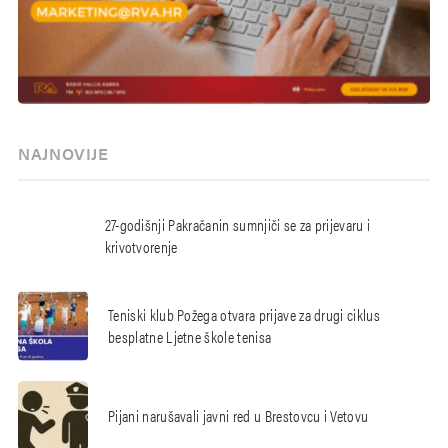
NAJNOVIJE
27-godišnji Pakračanin sumnjiči se za prijevaru i
krivotvorenje
Teniski klub Požega otvara prijave za drugi ciklus
besplatne Ljetne škole tenisa
Pijani narušavali javni red u Brestovcu i Vetovu