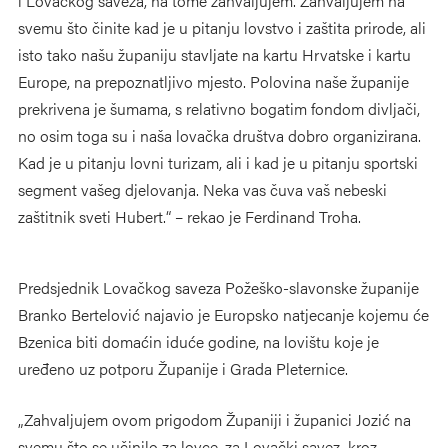
i Lovačkog saveza, na tome zahvaljujem. Zahvaljujem na
svemu što činite kad je u pitanju lovstvo i zaštita prirode, ali
isto tako našu županiju stavljate na kartu Hrvatske i kartu
Europe, na prepoznatljivo mjesto. Polovina naše županije
prekrivena je šumama, s relativno bogatim fondom divljači,
no osim toga su i naša lovačka društva dobro organizirana.
Kad je u pitanju lovni turizam, ali i kad je u pitanju sportski
segment vašeg djelovanja. Neka vas čuva vaš nebeski
zaštitnik sveti Hubert.“ – rekao je Ferdinand Troha.
Predsjednik Lovačkog saveza Požeško-slavonske županije
Branko Bertelović najavio je Europsko natjecanje kojemu će
Bzenica biti domaćin iduće godine, na lovištu koje je
uređeno uz potporu Županije i Grada Pleternice.
„Zahvaljujem ovom prigodom Županiji i županici Jozić na
svemu što se učinilo za lovce, za Lovački savez, kroz