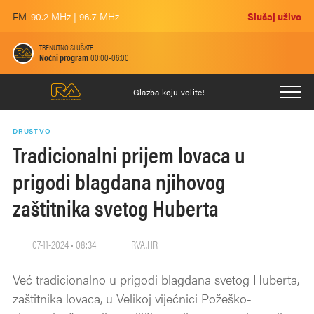
FM
90.2 MHz | 96.7 MHz
Slušaj uživo
TRENUTNO SLUŠATE
Noćni program
00:00-06:00
Glazba koju volite!
DRUŠTVO
Tradicionalni prijem lovaca u
prigodi blagdana njihovog
zaštitnika svetog Huberta
07-11-2024 • 08:34
RVA.HR
Već tradicionalno u prigodi blagdana svetog Huberta,
zaštitnika lovaca, u Velikoj vijećnici Požeško-