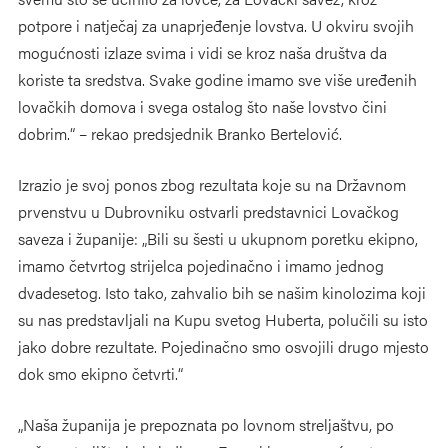
potpore i natječaj za unaprjeđenje lovstva. U okviru svojih
mogućnosti izlaze svima i vidi se kroz naša društva da
koriste ta sredstva. Svake godine imamo sve više uređenih
lovačkih domova i svega ostalog što naše lovstvo čini
dobrim.“ – rekao predsjednik Branko Bertelović.
Izrazio je svoj ponos zbog rezultata koje su na Državnom
prvenstvu u Dubrovniku ostvarli predstavnici Lovačkog
saveza i županije: „Bili su šesti u ukupnom poretku ekipno,
imamo četvrtog strijelca pojedinačno i imamo jednog
dvadesetog. Isto tako, zahvalio bih se našim kinolozima koji
su nas predstavljali na Kupu svetog Huberta, polučili su isto
jako dobre rezultate. Pojedinačno smo osvojili drugo mjesto
dok smo ekipno četvrti.“
„Naša županija je prepoznata po lovnom streljaštvu, po