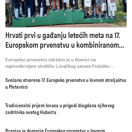
Hrvati prvi u gađanju letećih meta na 17.
Europskom prvenstvu u kombiniranom
lovnom streljaštvu
Europsko prvenstvo održano je u Bzenici na
najmodernijem strelištu Lovačkog saveza Požeško-
slavonske županije, a okupilo je ukupno 160 natjecatelja iz
14 europskih zemalja
Svečano otvoreno 17. Europsko prvenstvo u lovnom streljaštvu
u Pleternici
Tradicionalni prijem lovaca u prigodi blagdana njihovog
zaštitnika svetog Huberta
Bzenica je domaćin Europskog prvenstva u lovnom