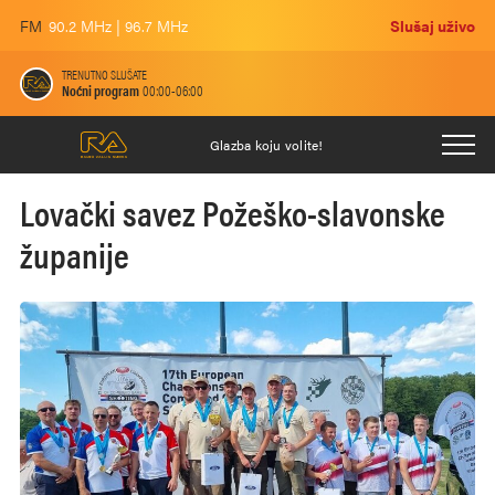
FM
90.2 MHz | 96.7 MHz
Slušaj uživo
TRENUTNO SLUŠATE
Noćni program
00:00-06:00
Glazba koju volite!
Lovački savez Požeško-slavonske
županije