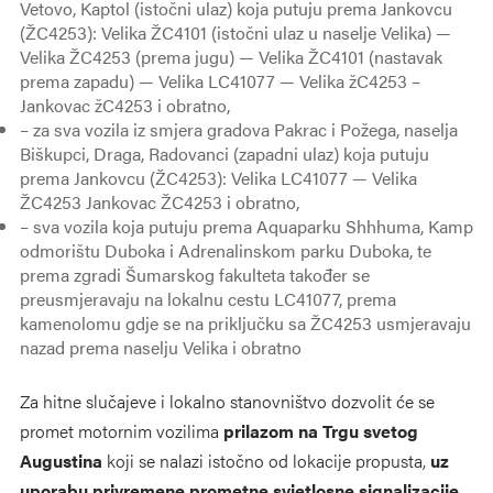
Vetovo, Kaptol (istočni ulaz) koja putuju prema Jankovcu
(ŽC4253): Velika ŽC4101 (istočni ulaz u naselje Velika) —
Velika ŽC4253 (prema jugu) — Velika ŽC4101 (nastavak
prema zapadu) — Velika LC41077 — Velika žC4253 –
Jankovac žC4253 i obratno,
– za sva vozila iz smjera gradova Pakrac i Požega, naselja
Biškupci, Draga, Radovanci (zapadni ulaz) koja putuju
prema Jankovcu (ŽC4253): Velika LC41077 — Velika
ŽC4253 Jankovac ŽC4253 i obratno,
– sva vozila koja putuju prema Aquaparku Shhhuma, Kamp
odmorištu Duboka i Adrenalinskom parku Duboka, te
prema zgradi Šumarskog fakulteta također se
preusmjeravaju na lokalnu cestu LC41077, prema
kamenolomu gdje se na priključku sa ŽC4253 usmjeravaju
nazad prema naselju Velika i obratno
Za hitne slučajeve i lokalno stanovništvo dozvolit će se
promet motornim vozilima
prilazom na Trgu svetog
Augustina
koji se nalazi istočno od lokacije propusta,
uz
uporabu privremene prometne svjetlosne signalizacije
.