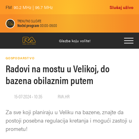
FM
90.2 MHz | 96.7 MHz
Slušaj uživo
TRENUTNO SLUŠATE
Noćni program
00:00-06:00
Glazba koju volite!
GOSPODARSTVO
Radovi na mostu u Velikoj, do
bazena obilaznim putem
15-07-2024 • 10:35
RVA.HR
Za sve koji planiraju u Veliku na bazene, znajte da
postoji posebna regulacija kretanja i mogući zastoji u
prometu!