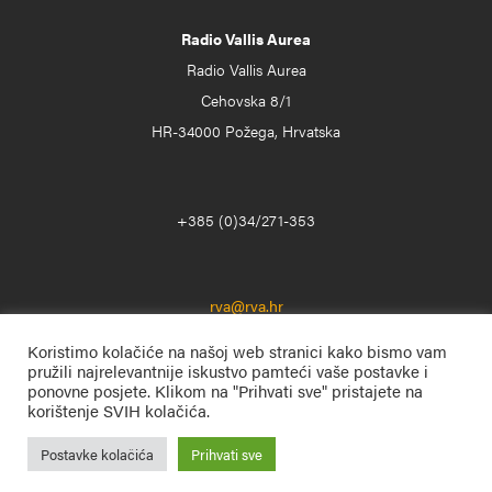
Radio Vallis Aurea
Radio Vallis Aurea
Cehovska 8/1
HR-34000 Požega, Hrvatska
+385 (0)34/271-353
rva@rva.hr
Koristimo kolačiće na našoj web stranici kako bismo vam
pružili najrelevantnije iskustvo pamteći vaše postavke i
ponovne posjete. Klikom na "Prihvati sve" pristajete na
korištenje SVIH kolačića.
Postavke kolačića
Prihvati sve
Radio Vallis Aurea
© 1996. – 2025. Sva prava pridržana.