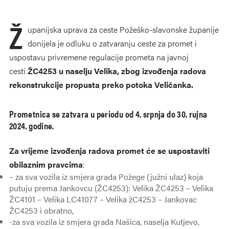
Ž
upanijska uprava za ceste Požeško-slavonske županije
donijela je odluku o zatvaranju ceste za promet i
uspostavu privremene regulacije prometa na javnoj
cesti
ŽC4253 u naselju Velika, zbog izvođenja
radova
rekonstrukcije propusta preko potoka Veličanka.
Prometnica se zatvara u periodu od 4. srpnja do 30. rujna
2024. godine
.
Za vrijeme izvođenja radova promet će se uspostaviti
obilaznim pravcima
:
– za sva vozila iz smjera grada Požege (južni ulaz) koja
putuju prema Jankovcu (ŽC4253): Velika ŽC4253 – Velika
ŽC4101 – Velika LC41077 – Velika žC4253 – Jankovac
ŽC4253 i obratno,
-za sva vozila iz smjera grada Našica, naselja Kutjevo,