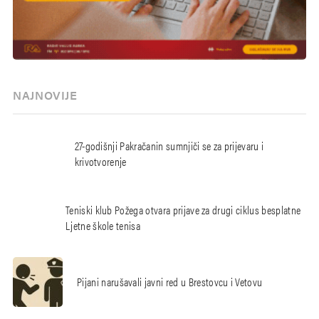
NAJNOVIJE
27-godišnji Pakračanin sumnjiči se za prijevaru i
krivotvorenje
Teniski klub Požega otvara prijave za drugi ciklus besplatne
Ljetne škole tenisa
Pijani narušavali javni red u Brestovcu i Vetovu