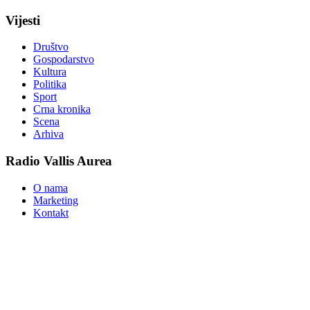
Vijesti
Društvo
Gospodarstvo
Kultura
Politika
Sport
Crna kronika
Scena
Arhiva
Radio Vallis Aurea
O nama
Marketing
Kontakt