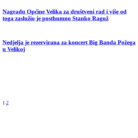
Nagradu Općine Velika za društveni rad i više od
toga zaslužio je posthumno Stanko Raguž
Nedjelja je rezervirana za koncert Big Banda Požega
u Velikoj
1
2