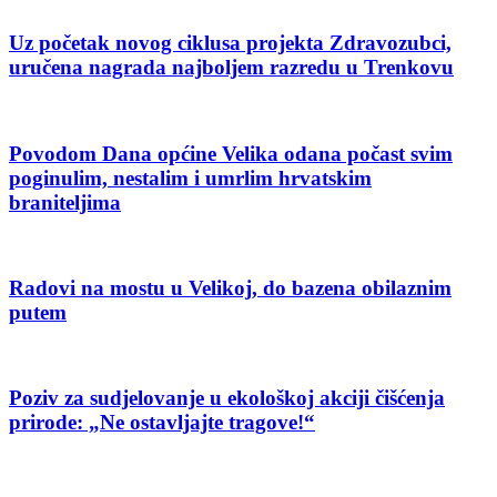
Uz početak novog ciklusa projekta Zdravozubci,
uručena nagrada najboljem razredu u Trenkovu
Povodom Dana općine Velika odana počast svim
poginulim, nestalim i umrlim hrvatskim
braniteljima
Radovi na mostu u Velikoj, do bazena obilaznim
putem
Poziv za sudjelovanje u ekološkoj akciji čišćenja
prirode: „Ne ostavljajte tragove!“