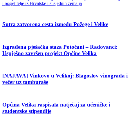
i posjetitelje iz Hrvatske i susjednih zemalja
Sutra zatvorena cesta između Požege i Velike
Izgrađena pješačka staza Potočani – Radovanci:
Uspješno završen projekt Općine Velika
[NAJAVA] Vinkovo u Velikoj: Blagoslov vinograda i
večer uz tamburaše
Općina Velika raspisala natječaj za učeničke i
studentske stipendije