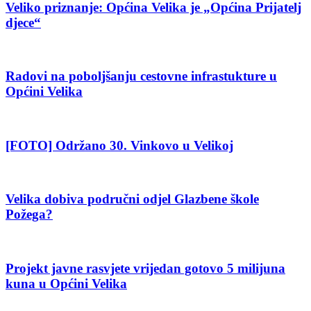
Veliko priznanje: Općina Velika je „Općina Prijatelj
djece“
Radovi na poboljšanju cestovne infrastukture u
Općini Velika
[FOTO] Održano 30. Vinkovo u Velikoj
Velika dobiva područni odjel Glazbene škole
Požega?
Projekt javne rasvjete vrijedan gotovo 5 milijuna
kuna u Općini Velika