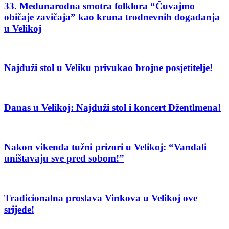
33. Međunarodna smotra folklora “Čuvajmo
običaje zavičaja” kao kruna trodnevnih događanja
u Velikoj
Najduži stol u Veliku privukao brojne posjetitelje!
Danas u Velikoj: Najduži stol i koncert Džentlmena!
Nakon vikenda tužni prizori u Velikoj: “Vandali
uništavaju sve pred sobom!”
Tradicionalna proslava Vinkova u Velikoj ove
srijede!