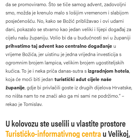
da se promoviramo. Što se tiče samog advent, zadovoljni
smo, možda je krenulo malo s lošijim vremenom i slabijom
posjećenošću. No, kako se Božić približavao i ovi udarni
dani, pokazalo se stvarno kao jedan veliki i lijepi događaj za
cijelu našu županiju. Volio bi da u budućnosti svi u županiji
prihvatimo taj advent kao centralno događanje
u
vrijeme Božića, jer uistinu je jedna vrijedna investicija s
ogromnim brojem lampica, velikim brojem ugostiteljskih
kućica. To je i neka priča danas-sutra s
izgradnjom hotela
,
koja će moći biti jedan
turistički adut cijele naše
županije
, gdje bi privlačili goste iz drugih dijelova Hrvatske,
no ništa nam to ne znači ako ga mi sami ne podržimo.“ –
rekao je Tomislav.
U kolovozu ste uselili u vlastite prostore
Turističko-informativnog centra
u Velikoj,