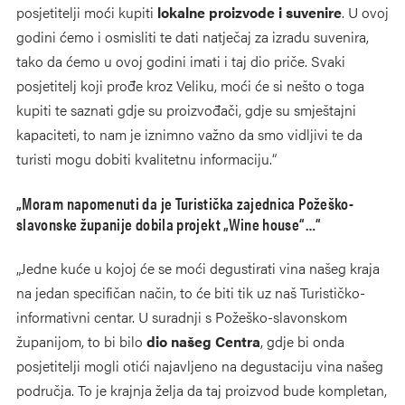
posjetitelji moći kupiti
lokalne proizvode i suvenire
. U ovoj
godini ćemo i osmisliti te dati natječaj za izradu suvenira,
tako da ćemo u ovoj godini imati i taj dio priče. Svaki
posjetitelj koji prođe kroz Veliku, moći će si nešto o toga
kupiti te saznati gdje su proizvođači, gdje su smještajni
kapaciteti, to nam je iznimno važno da smo vidljivi te da
turisti mogu dobiti kvalitetnu informaciju.“
„Moram napomenuti da je Turistička zajednica Požeško-
slavonske županije dobila projekt „Wine house“…“
„Jedne kuće u kojoj će se moći degustirati vina našeg kraja
na jedan specifičan način, to će biti tik uz naš Turističko-
informativni centar. U suradnji s Požeško-slavonskom
županijom, to bi bilo
dio našeg Centra
, gdje bi onda
posjetitelji mogli otići najavljeno na degustaciju vina našeg
područja. To je krajnja želja da taj proizvod bude kompletan,