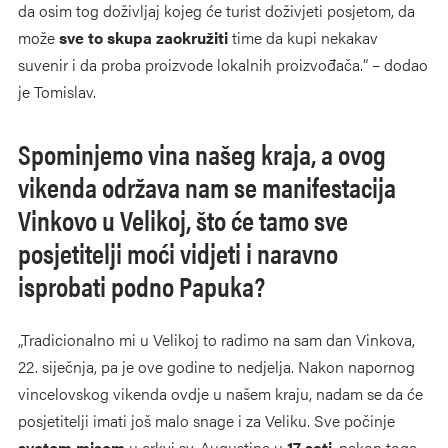
da osim tog doživljaj kojeg će turist doživjeti posjetom, da
može
sve to skupa zaokružiti
time da kupi nekakav
suvenir i da proba proizvode lokalnih proizvođača.“ – dodao
je Tomislav.
Spominjemo vina našeg kraja, a ovog
vikenda održava nam se manifestacija
Vinkovo u Velikoj, što će tamo sve
posjetitelji moći vidjeti i naravno
isprobati podno Papuka?
„Tradicionalno mi u Velikoj to radimo na sam dan Vinkova,
22. siječnja, pa je ove godine to nedjelja. Nakon napornog
vincelovskog vikenda ovdje u našem kraju, nadam se da će
posjetitelji imati još malo snage i za Veliku. Sve počinje
svetom misom
u crkvi sv. Augustina u
17 sati
, nakon toga