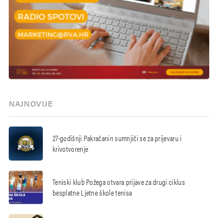
NAJNOVIJE
27-godišnji Pakračanin sumnjiči se za prijevaru i
krivotvorenje
Teniski klub Požega otvara prijave za drugi ciklus
besplatne Ljetne škole tenisa