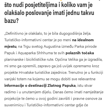
što nudi posjetiteljima i koliko vam je
olakšalo poslovanje imati jednu takvu
bazu?
„Definitivno je olakšalo, to je bila dugogodišnja želja.
Turističko-informativni centar je po meni
na idealnom
mjestu
, na Trgu svetog Augustina između Parka prirode
Papuk i Aquaparka Shhhuma te svih
polaznih točaka
planinarske i biciklističke rute. Općina Velika ga je izgradila,
mi smo ga opremili, zapravo ga još uvijek opremamo kroz
projekte Hrvatske turističke zajednice. Trenutno je u funkciji
vanjski totem na kojemu se mogu dobiti sve relevantne
informacije o destinaciji Zlatnog Papuka
, istu stvar
radimo i u unutarnjem dijelu. Danas ćemo imati namještanje
projekcije te ćemo u ovoj godini završiti i pravne osnove za
suvenirnicu i Turističko-informativni centar gdje će