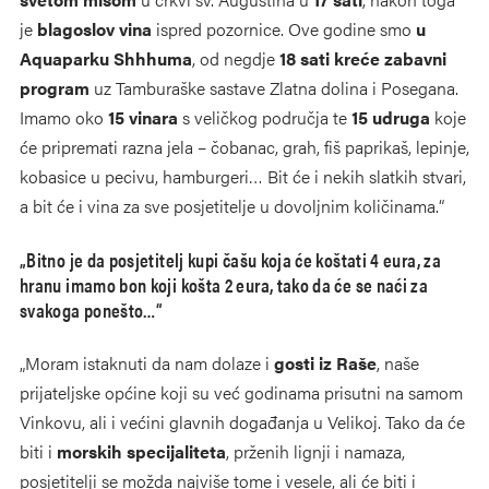
je
blagoslov vina
ispred pozornice. Ove godine smo
u
Aquaparku Shhhuma
, od negdje
18 sati kreće zabavni
program
uz Tamburaške sastave Zlatna dolina i Posegana.
Imamo oko
15 vinara
s veličkog područja te
15 udruga
koje
će pripremati razna jela – čobanac, grah, fiš paprikaš, lepinje,
kobasice u pecivu, hamburgeri… Bit će i nekih slatkih stvari,
a bit će i vina za sve posjetitelje u dovoljnim količinama.“
„Bitno je da posjetitelj kupi čašu koja će koštati 4 eura, za
hranu imamo bon koji košta 2 eura, tako da će se naći za
svakoga ponešto…“
„Moram istaknuti da nam dolaze i
gosti iz Raše
, naše
prijateljske općine koji su već godinama prisutni na samom
Vinkovu, ali i većini glavnih događanja u Velikoj. Tako da će
biti i
morskih specijaliteta
, prženih lignji i namaza,
posjetitelji se možda najviše tome i vesele, ali će biti i