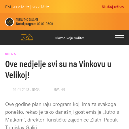
FM
90.2 MHz | 96.7 MHz
Slušaj uživo
TRENUTNO SLUŠATE
Noćni program
00:00-06:00
Glazba koju volite!
SCENA
Ove nedjelje svi su na Vinkovu u
Velikoj!
19-01-2023 • 10:33
RVA.HR
Ove godine planiraju program koji ima za svakoga
ponešto, rekao je tako današnji gost emisije „Jutro s
Matkom“, direktor Turističke zajednice Zlatni Papuk
Tomislav Galić.