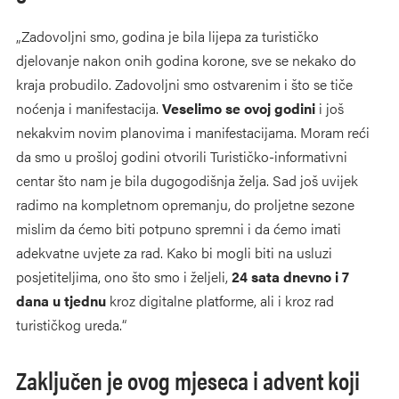
„Zadovoljni smo, godina je bila lijepa za turističko
djelovanje nakon onih godina korone, sve se nekako do
kraja probudilo. Zadovoljni smo ostvarenim i što se tiče
noćenja i manifestacija.
Veselimo se ovoj godini
i još
nekakvim novim planovima i manifestacijama. Moram reći
da smo u prošloj godini otvorili Turističko-informativni
centar što nam je bila dugogodišnja želja. Sad još uvijek
radimo na kompletnom opremanju, do proljetne sezone
mislim da ćemo biti potpuno spremni i da ćemo imati
adekvatne uvjete za rad. Kako bi mogli biti na usluzi
posjetiteljima, ono što smo i željeli,
24 sata dnevno i 7
dana u tjednu
kroz digitalne platforme, ali i kroz rad
turističkog ureda.“
Zaključen je ovog mjeseca i advent koji