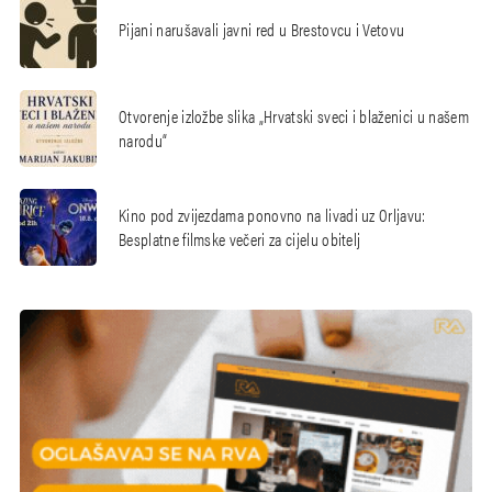
Pijani narušavali javni red u Brestovcu i Vetovu
Otvorenje izložbe slika „Hrvatski sveci i blaženici u našem
narodu“
Kino pod zvijezdama ponovno na livadi uz Orljavu:
Besplatne filmske večeri za cijelu obitelj