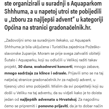
ste organizirali u suradnji s Aquaparkom
Shhhuma, a u napetoj utrci ste pobijedili
u „Izboru za najljepši advent“ u kategoriji
Općina na stranici gradonačelnik.hr.
„Zadovoljni smo sa suradnjom itekako, uz Aquapark
Shhhuma je bila uključena i Turistička zajednica Požeško-
slavonske županije. Moram se prije svega zahvaliti obitelji
Šutalo i Aquaparku, koji su odlučili u Velikoj raditi takav
projekt,
30 dana
,
svakodnevni koncerti
, mnogo zabave,
mnogo sadržaja za klince i odrasle.
Prijavili smo se na taj
natječaj stranice gradonačelnik.hr za najbolji advent, u
tijesnoj utrci smo pobijedili. Mislim da svi posjetitelji koji su
došli u Veliku na taj adventu, da su vidjeli kako je to doista
jedan od
najljepših advenata u Hrvatskoj
. Za nagodinu
ćemo se pripremiti i
ponovno prijaviti
, da je to dobar način