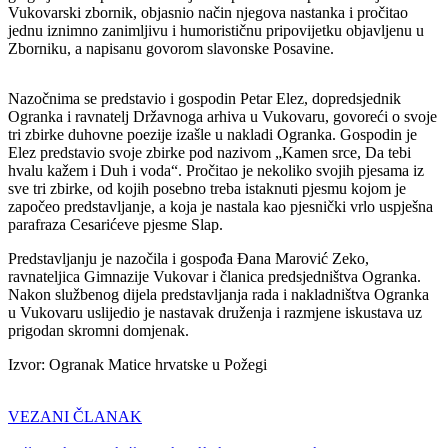
Vukovarski zbornik, objasnio način njegova nastanka i pročitao
jednu iznimno zanimljivu i humorističnu pripovijetku objavljenu u
Zborniku, a napisanu govorom slavonske Posavine.
Nazočnima se predstavio i gospodin Petar Elez, dopredsjednik
Ogranka i ravnatelj Državnoga arhiva u Vukovaru, govoreći o svoje
tri zbirke duhovne poezije izašle u nakladi Ogranka. Gospodin je
Elez predstavio svoje zbirke pod nazivom „Kamen srce, Da tebi
hvalu kažem i Duh i voda“. Pročitao je nekoliko svojih pjesama iz
sve tri zbirke, od kojih posebno treba istaknuti pjesmu kojom je
započeo predstavljanje, a koja je nastala kao pjesnički vrlo uspješna
parafraza Cesarićeve pjesme Slap.
Predstavljanju je nazočila i gospođa Đana Marović Zeko,
ravnateljica Gimnazije Vukovar i članica predsjedništva Ogranka.
Nakon službenog dijela predstavljanja rada i nakladništva Ogranka
u Vukovaru uslijedio je nastavak druženja i razmjene iskustava uz
prigodan skromni domjenak.
Izvor: Ogranak Matice hrvatske u Požegi
VEZANI ČLANAK