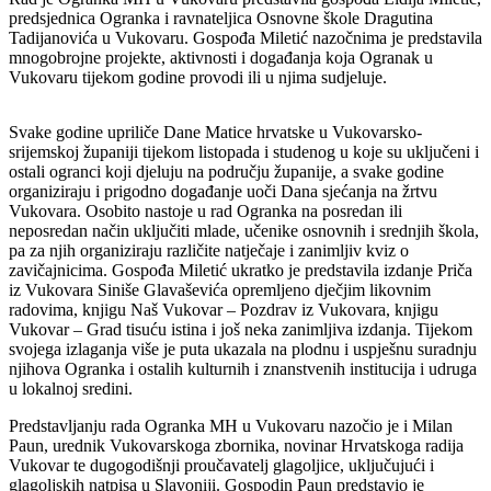
predsjednica Ogranka i ravnateljica Osnovne škole Dragutina
Tadijanovića u Vukovaru. Gospođa Miletić nazočnima je predstavila
mnogobrojne projekte, aktivnosti i događanja koja Ogranak u
Vukovaru tijekom godine provodi ili u njima sudjeluje.
Svake godine upriliče Dane Matice hrvatske u Vukovarsko-
srijemskoj županiji tijekom listopada i studenog u koje su uključeni i
ostali ogranci koji djeluju na području županije, a svake godine
organiziraju i prigodno događanje uoči Dana sjećanja na žrtvu
Vukovara. Osobito nastoje u rad Ogranka na posredan ili
neposredan način uključiti mlade, učenike osnovnih i srednjih škola,
pa za njih organiziraju različite natječaje i zanimljiv kviz o
zavičajnicima. Gospođa Miletić ukratko je predstavila izdanje Priča
iz Vukovara Siniše Glavaševića opremljeno dječjim likovnim
radovima, knjigu Naš Vukovar – Pozdrav iz Vukovara, knjigu
Vukovar – Grad tisuću istina i još neka zanimljiva izdanja. Tijekom
svojega izlaganja više je puta ukazala na plodnu i uspješnu suradnju
njihova Ogranka i ostalih kulturnih i znanstvenih institucija i udruga
u lokalnoj sredini.
Predstavljanju rada Ogranka MH u Vukovaru nazočio je i Milan
Paun, urednik Vukovarskoga zbornika, novinar Hrvatskoga radija
Vukovar te dugogodišnji proučavatelj glagoljice, uključujući i
glagoljskih natpisa u Slavoniji. Gospodin Paun predstavio je