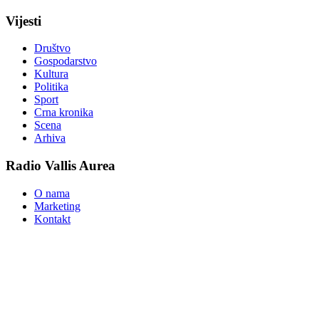
Vijesti
Društvo
Gospodarstvo
Kultura
Politika
Sport
Crna kronika
Scena
Arhiva
Radio Vallis Aurea
O nama
Marketing
Kontakt