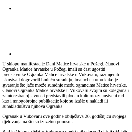
U sklopu manifestacije Dani Matice hrvatske u Požegi, članovi
Ogranka Matice hrvatske u Požegi imali su čast ugostiti
predstavnike Ogranka Matice hrvatske u Vukovaru, razmijeniti
iskustva i dogovoriti buduću suradnju, imajući na umu kako je
stvaranje što jače mreže suradnje među ograncima Matice hrvatske.
Članovi Ogranka Matice hrvatske u Vukovaru svojim su kolegama i
zainteresiranoj javnosti predstavili plodan kulturno-znanstveni rad
kao i mnogobrojne publikacije koje su izašle u nakladi ili
sunakladništvu njihova Ogranka.
Ogranak u Vukovaru ove godine obilježava 20. godišnjicu svojega
djelovanja na što su izuzetno ponosni.
Rad je Ogranka MH u Vukovaru predstavila gospođa Lidija Miletić,