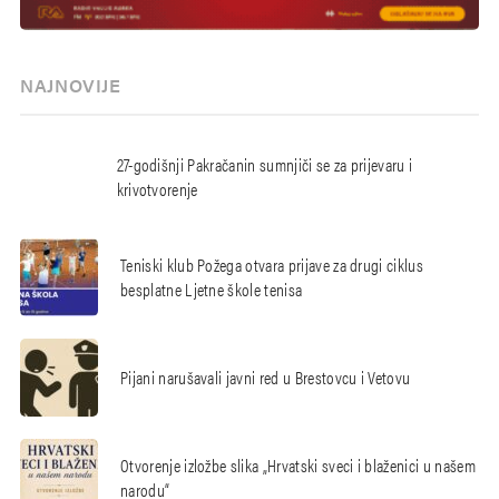
NAJNOVIJE
27-godišnji Pakračanin sumnjiči se za prijevaru i
krivotvorenje
Teniski klub Požega otvara prijave za drugi ciklus
besplatne Ljetne škole tenisa
Pijani narušavali javni red u Brestovcu i Vetovu
Otvorenje izložbe slika „Hrvatski sveci i blaženici u našem
narodu“