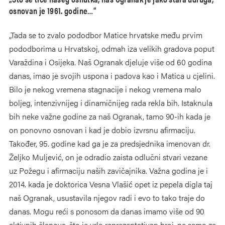
osnovan je 1961. godine…“
„Tada se to zvalo pododbor Matice hrvatske među prvim
pododborima u Hrvatskoj, odmah iza velikih gradova poput
Varaždina i Osijeka. Naš Ogranak djeluje više od 60 godina
danas, imao je svojih uspona i padova kao i Matica u cjelini.
Bilo je nekog vremena stagnacije i nekog vremena malo
boljeg, intenzivnijeg i dinamičnijeg rada rekla bih. Istaknula
bih neke važne godine za naš Ogranak, tamo 90-ih kada je
on ponovno osnovan i kad je dobio izvrsnu afirmaciju.
Također, 95. godine kad ga je za predsjednika imenovan dr.
Željko Muljević, on je odradio zaista odlučni stvari vezane
uz Požegu i afirmaciju naših zavičajnika. Važna godina je i
2014. kada je doktorica Vesna Vlašić opet iz pepela digla taj
naš Ogranak, usustavila njegov radi i evo to tako traje do
danas. Mogu reći s ponosom da danas imamo više od 90
aktivnih članova, što je vrlo reprezentativan broj, ne samo za