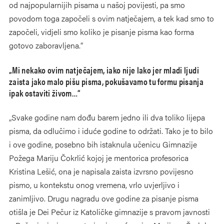
od najpopularnijih pisama u našoj povijesti, pa smo
povodom toga započeli s ovim natječajem, a tek kad smo to
započeli, vidjeli smo koliko je pisanje pisma kao forma
gotovo zaboravljena.“
„Mi nekako ovim natječajem, iako nije lako jer mladi ljudi
zaista jako malo pišu pisma, pokušavamo tu formu pisanja
ipak ostaviti živom…“
„Svake godine nam dođu barem jedno ili dva toliko lijepa
pisma, da odlučimo i iduće godine to održati. Tako je to bilo
i ove godine, posebno bih istaknula učenicu Gimnazije
Požega Mariju Čokrlić kojoj je mentorica profesorica
Kristina Lešić, ona je napisala zaista izvrsno povijesno
pismo, u kontekstu onog vremena, vrlo uvjerljivo i
zanimljivo. Drugu nagradu ove godine za pisanje pisma
otišla je Dei Pečur iz Katoličke gimnazije s pravom javnosti