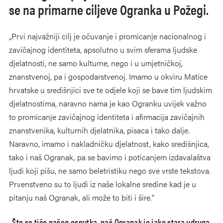
se na primarne ciljeve Ogranka u Požegi.
„Prvi najvažniji cilj je očuvanje i promicanje nacionalnog i
zavičajnog identiteta, apsolutno u svim sferama ljudske
djelatnosti, ne samo kulturne, nego i u umjetničkoj,
znanstvenoj, pa i gospodarstvenoj. Imamo u okviru Matice
hrvatske u središnjici sve te odjele koji se bave tim ljudskim
djelatnostima, naravno nama je kao Ogranku uvijek važno
to promicanje zavičajnog identiteta i afirmacija zavičajnih
znanstvenika, kulturnih djelatnika, pisaca i tako dalje.
Naravno, imamo i nakladničku djelatnost, kako središnjica,
tako i naš Ogranak, pa se bavimo i poticanjem izdavalaštva
ljudi koji pišu, ne samo beletristiku nego sve vrste tekstova.
Prvenstveno su to ljudi iz naše lokalne sredine kad je u
pitanju naš Ogranak, ali može to biti i šire.“
„Što se tiče našeg osnutka, naš Ogranak je jako stara udruga,