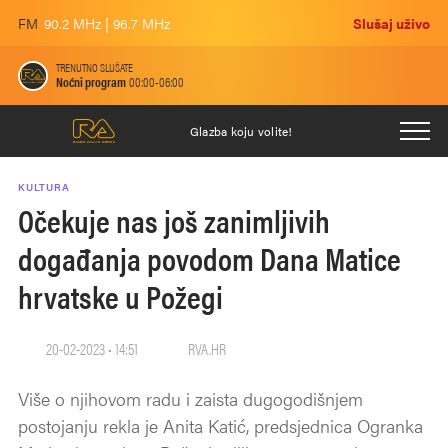
FM
90.2 MHz | 96.7 MHz
Slušaj uživo
TRENUTNO SLUŠATE
Noćni program
00:00-06:00
Glazba koju volite!
KULTURA
Očekuje nas još zanimljivih
događanja povodom Dana Matice
hrvatske u Požegi
20-02-2023 • 14:51
RVA.HR
Više o njihovom radu i zaista dugogodišnjem
postojanju rekla je Anita Katić, predsjednica Ogranka