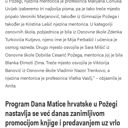
u Požegi, njezina mentorica je profesorica Marijana Čorluka.
Uvijek izaberemo tri najbolja pisma, pa je tako treće mjesto
pripalo Veroniki Marjanović, također iz Gimnazije Požega i
također je Kristina Lešić njezina mentorica. U kategoriji
osnovnih škola, pobjednica je bila iz Osnovne škole Zdenka
Turkovića Kutjevo, njeno ime je Mija Ferbašić i učenica je
osmog razreda. Drugo mjesto osvojila je Sara Mišić iz
Osnovne škole Dobriša Cesarić Požega, mentorica joj je bila
Blanka Đimoti Zima. Treće mjesto osvojila je Viktorija
Banović iz Osnovne škole Vladimir Nazor Trenkovo, a
njezina mentorica je profesorica Vlatka Vasilj.“ – objasnila je
Anita.
Program Dana Matice hrvatske u Požegi
nastavlja se već danas zanimljivom
promocijom knjige i predavanjem uz vrlo