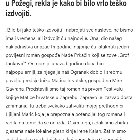
u Požegi, rekla je kako bi bilo vrlo teško
izdvojiti.
„Bilo bi jako teško izdvojiti i nabrojati sve naslove, ne bismo
imali vremena, ali izdvojit ću najnovije. Onaj dio našeg
nakladništva unazad tri godine, najprije ću istaknuti jedan
povijesni roman gospođe Nade Prkačin koji se zove „Grof
Janković“. On nam je unazad godinu dana bio
najpopularniji, za njega je naš Ogranak dobio i srebrnu
povelju predsjednika Matice hrvatske, gospodina Mire
Gavrana. Predstavili smo taj roman na prvom Festivalu
knjige Matice hrvatske u Zagrebu. Zapravo je izazvao dosta
zanimanja, tu treba svakako zahvaliti mojoj prethodnici
Ljiljani Marić koja je prepoznala potencijal tog romana i
radila na tome da se on izda. Osim toga, izdali smo zbirku
pjesama naše lokalne pjesnikinje Irene Kalan. Zatim smo
sudjelovali u nakladništvu u knjigama Ivice Ciganovića,