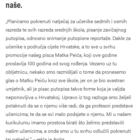
naše.
„Planiramo pokrenuti natječaj za učenike sedmih i osmih
razreda te svih razreda srednjih škola, pisanje zavičajnog
putopisa, odnosno snimanje putopisne reportaže. Dakle za
učenike s područja cijele Hrvatske, a to sve u svrhu
promocije našeg pisca Matka Peića, koji ove godine
proslavlja 100 godina od svog rođenja. Vezano uz tu
obljetnicu, nekako smo razmišljali o tome da pronesemo
glas o Matku Peiću kroz sve škole, jer on je bio svestran
umjetnik, ali je pisac putopisa takve forme koja je valjda
neponovljiva u Hrvatskoj. Upravo iz tog razloga smo željeli
potaknuti da se o njemu više radi, da ga profesori predstave
učenicima, te da se svi malo podsjete o njemu. Mi u našem
kurikulumu imamo prostora birati što želimo predstaviti
našim učenicima, a onda smo u tu svrhu odlučili pokrenuti
taj natječaj.“ – rekla je Anita.