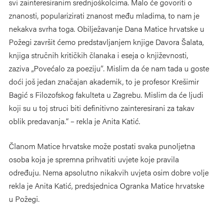
svi zainteresiranim srednjoškolcima. Malo će govoriti o
znanosti, popularizirati znanost među mladima, to nam je
nekakva svrha toga. Obilježavanje Dana Matice hrvatske u
Požegi završit ćemo predstavljanjem knjige Davora Šalata,
knjiga stručnih kritičkih članaka i eseja o književnosti,
zaziva „Povećalo za poeziju“. Mislim da će nam tada u goste
doći još jedan značajan akademik, to je profesor Krešimir
Bagić s Filozofskog fakulteta u Zagrebu. Mislim da će ljudi
koji su u toj struci biti definitivno zainteresirani za takav
oblik predavanja.“ – rekla je Anita Katić.
Članom Matice hrvatske može postati svaka punoljetna
osoba koja je spremna prihvatiti uvjete koje pravila
određuju. Nema apsolutno nikakvih uvjeta osim dobre volje
rekla je Anita Katić, predsjednica Ogranka Matice hrvatske
u Požegi.